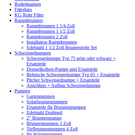
Bodenkappen
Filterkies
KG Rohr Filter
Rammbrunnen
Rammbrunnen 1 1/4 Zoll
Rammbrunnen 1 1/2 Zoll
Rammbrunnen 2 Zoll
Installation Rammbrunnen
Edelstahl 1 1/2 Zoll Brunnenrohr Set
Schwengelpumpen
Schwengelpumpe Typ 75 grün oder schwarz +
Ersatzteile
Doppelkolben-Pumpe und Ersatzteile
Belgische Schwengelpumpe Typ 65 + Ersatzteile
Pitcher Schwengelpumpe + Ersatzteile
Anschluss + Aufbau Schwengelpumpe
Pumpen
Gartenpumpen
Solarbrunnenpumpen
Ersatzteile für Brunnenpumpen
Edelstahl Drahtseil
2" Brunnenpumpe
Brunnenpumpen 3 Zoll
Tiefbrunnenpumpen 4 Zoll
für Wärmepumpen