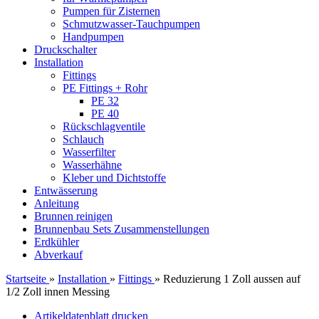
Pumpen für Zisternen
Schmutzwasser-Tauchpumpen
Handpumpen
Druckschalter
Installation
Fittings
PE Fittings + Rohr
PE 32
PE 40
Rückschlagventile
Schlauch
Wasserfilter
Wasserhähne
Kleber und Dichtstoffe
Entwässerung
Anleitung
Brunnen reinigen
Brunnenbau Sets Zusammenstellungen
Erdkühler
Abverkauf
Startseite
»
Installation
»
Fittings
»
Reduzierung 1 Zoll aussen auf
1/2 Zoll innen Messing
Artikeldatenblatt drucken