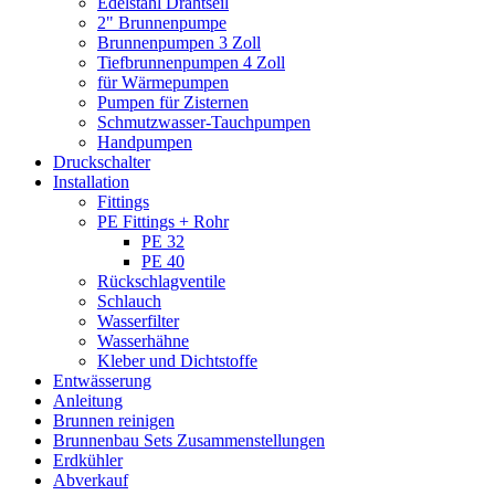
Edelstahl Drahtseil
2" Brunnenpumpe
Brunnenpumpen 3 Zoll
Tiefbrunnenpumpen 4 Zoll
für Wärmepumpen
Pumpen für Zisternen
Schmutzwasser-Tauchpumpen
Handpumpen
Druckschalter
Installation
Fittings
PE Fittings + Rohr
PE 32
PE 40
Rückschlagventile
Schlauch
Wasserfilter
Wasserhähne
Kleber und Dichtstoffe
Entwässerung
Anleitung
Brunnen reinigen
Brunnenbau Sets Zusammenstellungen
Erdkühler
Abverkauf