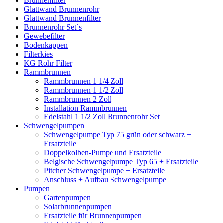
Brunnenfilter
Glattwand Brunnenrohr
Glattwand Brunnenfilter
Brunnenrohr Set`s
Gewebefilter
Bodenkappen
Filterkies
KG Rohr Filter
Rammbrunnen
Rammbrunnen 1 1/4 Zoll
Rammbrunnen 1 1/2 Zoll
Rammbrunnen 2 Zoll
Installation Rammbrunnen
Edelstahl 1 1/2 Zoll Brunnenrohr Set
Schwengelpumpen
Schwengelpumpe Typ 75 grün oder schwarz +
Ersatzteile
Doppelkolben-Pumpe und Ersatzteile
Belgische Schwengelpumpe Typ 65 + Ersatzteile
Pitcher Schwengelpumpe + Ersatzteile
Anschluss + Aufbau Schwengelpumpe
Pumpen
Gartenpumpen
Solarbrunnenpumpen
Ersatzteile für Brunnenpumpen