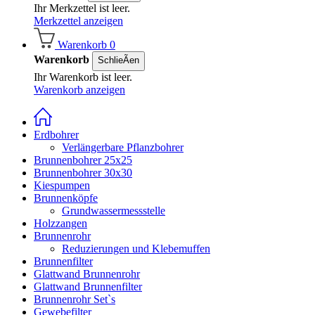
Ihr Merkzettel ist leer.
Merkzettel anzeigen
Warenkorb
0
Warenkorb
SchlieÃen
Ihr Warenkorb ist leer.
Warenkorb anzeigen
Erdbohrer
Verlängerbare Pflanzbohrer
Brunnenbohrer 25x25
Brunnenbohrer 30x30
Kiespumpen
Brunnenköpfe
Grundwassermessstelle
Holzzangen
Brunnenrohr
Reduzierungen und Klebemuffen
Brunnenfilter
Glattwand Brunnenrohr
Glattwand Brunnenfilter
Brunnenrohr Set`s
Gewebefilter