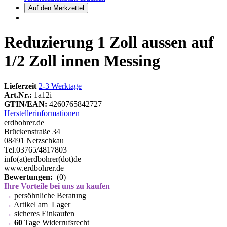
Reduzierung 1 Zoll aussen auf
1/2 Zoll innen Messing
Lieferzeit
2-3 Werktage
Art.Nr.:
1a12i
GTIN/EAN:
4260765842727
Herstellerinformationen
erdbohrer.de
Brückenstraße 34
08491 Netzschkau
Tel.03765/4817803
info(at)erdbohrer(dot)de
www.erdbohrer.de
Bewertungen:
(0)
Ihre Vorteile bei uns zu kaufen
→
persöhnliche Beratung
→
Artikel am Lager
→
sicheres Einkaufen
→
60
Tage Widerrufsrecht