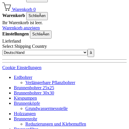
Warenkorb
0
Warenkorb
SchlieÃen
Ihr Warenkorb ist leer.
Warenkorb anzeigen
Einstellungen
SchlieÃen
Lieferland
Select Shipping Country
â
Cookie Einstellungen
Erdbohrer
Verlängerbare Pflanzbohrer
Brunnenbohrer 25x25
Brunnenbohrer 30x30
Kiespumpen
Brunnenköpfe
Grundwassermessstelle
Holzzangen
Brunnenrohr
Reduzierungen und Klebemuffen