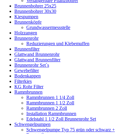
Verlängerbare Pflanzbohrer
Brunnenbohrer 25x25
Brunnenbohrer 30x30
Kiespumpen
Brunnenköpfe
Grundwassermessstelle
Holzzangen
Brunnenrohr
Reduzierungen und Klebemuffen
Brunnenfilter
Glattwand Brunnenrohr
Glattwand Brunnenfilter
Brunnenrohr Set`s
Gewebefilter
Bodenkappen
Filterkies
KG Rohr Filter
Rammbrunnen
Rammbrunnen 1 1/4 Zoll
Rammbrunnen 1 1/2 Zoll
Rammbrunnen 2 Zoll
Installation Rammbrunnen
Edelstahl 1 1/2 Zoll Brunnenrohr Set
Schwengelpumpen
Schwengelpumpe Typ 75 grün oder schwarz +