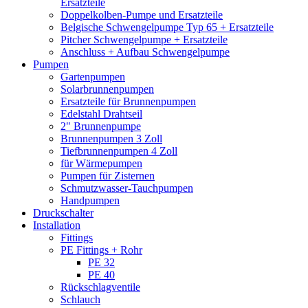
Ersatzteile
Doppelkolben-Pumpe und Ersatzteile
Belgische Schwengelpumpe Typ 65 + Ersatzteile
Pitcher Schwengelpumpe + Ersatzteile
Anschluss + Aufbau Schwengelpumpe
Pumpen
Gartenpumpen
Solarbrunnenpumpen
Ersatzteile für Brunnenpumpen
Edelstahl Drahtseil
2" Brunnenpumpe
Brunnenpumpen 3 Zoll
Tiefbrunnenpumpen 4 Zoll
für Wärmepumpen
Pumpen für Zisternen
Schmutzwasser-Tauchpumpen
Handpumpen
Druckschalter
Installation
Fittings
PE Fittings + Rohr
PE 32
PE 40
Rückschlagventile
Schlauch