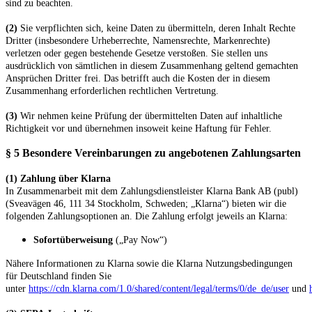
sind zu beachten.
(2)
Sie verpflichten sich, keine Daten zu übermitteln, deren Inhalt Rechte
Dritter (insbesondere Urheberrechte, Namensrechte, Markenrechte)
verletzen oder gegen bestehende Gesetze verstoßen. Sie stellen uns
ausdrücklich von sämtlichen in diesem Zusammenhang geltend gemachten
Ansprüchen Dritter frei. Das betrifft auch die Kosten der in diesem
Zusammenhang erforderlichen rechtlichen Vertretung.
(3)
Wir nehmen keine Prüfung der übermittelten Daten auf inhaltliche
Richtigkeit vor und übernehmen insoweit keine Haftung für Fehler.
§ 5 Besondere Vereinbarungen zu angebotenen Zahlungsarten
(1) Zahlung über Klarna
In Zusammenarbeit mit dem Zahlungsdienstleister Klarna Bank AB (publ)
(Sveavägen 46, 111 34 Stockholm, Schweden; „Klarna“) bieten wir die
folgenden Zahlungsoptionen an. Die Zahlung erfolgt jeweils an Klarna:
Sofortüberweisung
(„Pay Now“)
Nähere Informationen zu Klarna sowie die Klarna Nutzungsbedingungen
für Deutschland finden Sie
unter
https://cdn.klarna.com/1.0/shared/content/legal/terms/0/de_de/user
und