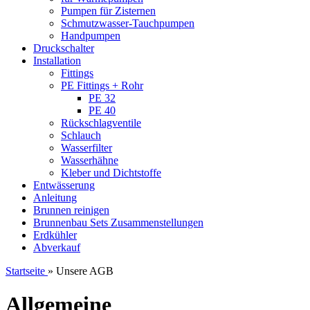
Pumpen für Zisternen
Schmutzwasser-Tauchpumpen
Handpumpen
Druckschalter
Installation
Fittings
PE Fittings + Rohr
PE 32
PE 40
Rückschlagventile
Schlauch
Wasserfilter
Wasserhähne
Kleber und Dichtstoffe
Entwässerung
Anleitung
Brunnen reinigen
Brunnenbau Sets Zusammenstellungen
Erdkühler
Abverkauf
Startseite
»
Unsere AGB
Allgemeine