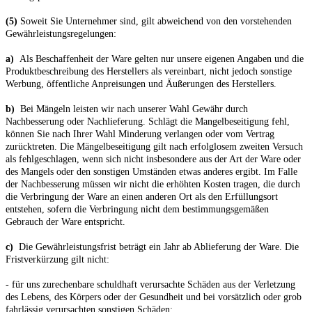
(5)
Soweit Sie Unternehmer sind, gilt abweichend von den vorstehenden
Gewährleistungsregelungen:
a)
Als Beschaffenheit der Ware gelten nur unsere eigenen Angaben und die
Produktbeschreibung des Herstellers als vereinbart, nicht jedoch sonstige
Werbung, öffentliche Anpreisungen und Äußerungen des Herstellers.
b)
Bei Mängeln leisten wir nach unserer Wahl Gewähr durch
Nachbesserung oder Nachlieferung. Schlägt die Mangelbeseitigung fehl,
können Sie nach Ihrer Wahl Minderung verlangen oder vom Vertrag
zurücktreten. Die Mängelbeseitigung gilt nach erfolglosem zweiten Versuch
als fehlgeschlagen, wenn sich nicht insbesondere aus der Art der Ware oder
des Mangels oder den sonstigen Umständen etwas anderes ergibt. Im Falle
der Nachbesserung müssen wir nicht die erhöhten Kosten tragen, die durch
die Verbringung der Ware an einen anderen Ort als den Erfüllungsort
entstehen, sofern die Verbringung nicht dem bestimmungsgemäßen
Gebrauch der Ware entspricht.
c)
Die Gewährleistungsfrist beträgt ein Jahr ab Ablieferung der Ware. Die
Fristverkürzung gilt nicht:
- für uns zurechenbare schuldhaft verursachte Schäden aus der Verletzung
des Lebens, des Körpers oder der Gesundheit und bei vorsätzlich oder grob
fahrlässig verursachten sonstigen Schäden;