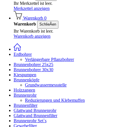
Ihr Merkzettel ist leer.
Merkzettel anzeigen
Warenkorb
0
Warenkorb
SchlieÃen
Ihr Warenkorb ist leer.
Warenkorb anzeigen
Erdbohrer
Verlängerbare Pflanzbohrer
Brunnenbohrer 25x25
Brunnenbohrer 30x30
Kiespumpen
Brunnenköpfe
Grundwassermessstelle
Holzzangen
Brunnenrohr
Reduzierungen und Klebemuffen
Brunnenfilter
Glattwand Brunnenrohr
Glattwand Brunnenfilter
Brunnenrohr Set`s
Gewebefilter