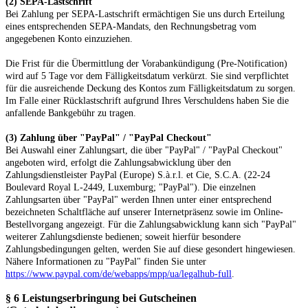
(2)
SEPA-Lastschrift
Bei Zahlung per SEPA-Lastschrift ermächtigen Sie uns durch Erteilung
eines entsprechenden SEPA-Mandats, den Rechnungsbetrag vom
angegebenen Konto einzuziehen.
Die Frist für die Übermittlung der Vorabankündigung (Pre-Notification)
wird auf 5 Tage vor dem Fälligkeitsdatum verkürzt. Sie sind verpflichtet
für die ausreichende Deckung des Kontos zum Fälligkeitsdatum zu sorgen.
Im Falle einer Rücklastschrift aufgrund Ihres Verschuldens haben Sie die
anfallende Bankgebühr zu tragen.
(3)
Zahlung über "PayPal" / "PayPal Checkout"
Bei Auswahl einer Zahlungsart, die über "PayPal" / "PayPal Checkout"
angeboten wird, erfolgt die Zahlungsabwicklung über den
Zahlungsdienstleister PayPal (Europe) S.à.r.l. et Cie, S.C.A. (22-24
Boulevard Royal L-2449, Luxemburg; "PayPal"). Die einzelnen
Zahlungsarten über "PayPal" werden Ihnen unter einer entsprechend
bezeichneten Schaltfläche auf unserer Internetpräsenz sowie im Online-
Bestellvorgang angezeigt. Für die Zahlungsabwicklung kann sich "PayPal"
weiterer Zahlungsdienste bedienen; soweit hierfür besondere
Zahlungsbedingungen gelten, werden Sie auf diese gesondert hingewiesen.
Nähere Informationen zu "PayPal" finden Sie unter
https://www.paypal.com/de/webapps/mpp/ua/legalhub-full
.
§ 6
Leistungserbringung bei Gutscheinen