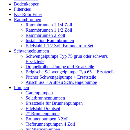
Bodenkappen
Filterkies
KG Rohr Filter
Rammbrunnen
Rammbrunnen 1 1/4 Zoll
Rammbrunnen 1 1/2 Zoll
Rammbrunnen 2 Zoll
Installation Rammbrunnen
Edelstahl 1 1/2 Zoll Brunnenrohr Set
Schwengelpumpen
Schwengelpumpe Typ 75 grün oder schwarz +
Ersatzteile
Doppelkolben-Pumpe und Ersatzteile
Belgische Schwengelpumpe Typ 65 + Ersatzteile
Pitcher Schwengelpumpe + Ersatzteile
Anschluss + Aufbau Schwengelpumpe
Pumpen
Gartenpumpen
Solarbrunnenpumpen
Ersatzteile für Brunnenpumpen
Edelstahl Drahtseil
2" Brunnenpumpe
Brunnenpumpen 3 Zoll
Tiefbrunnenpumpen 4 Zoll
für Wärmepumpen