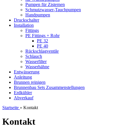
Pumpen für Zisternen
Schmutzwasser-Tauchpumpen
Handpumpen
Druckschalter
Installation
Fittings
PE Fittings + Rohr
PE 32
PE 40
Rückschlagventile
Schlauch
Wasserfilter
Wasserhähne
Entwässerung
Anleitung
Brunnen reinigen
Brunnenbau Sets Zusammenstellungen
Erdkühler
Abverkauf
Startseite
»
Kontakt
Kontakt