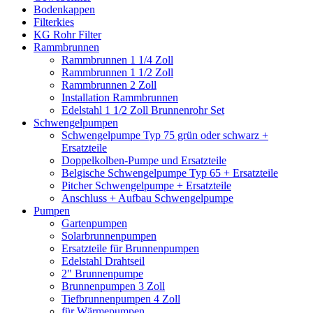
Bodenkappen
Filterkies
KG Rohr Filter
Rammbrunnen
Rammbrunnen 1 1/4 Zoll
Rammbrunnen 1 1/2 Zoll
Rammbrunnen 2 Zoll
Installation Rammbrunnen
Edelstahl 1 1/2 Zoll Brunnenrohr Set
Schwengelpumpen
Schwengelpumpe Typ 75 grün oder schwarz +
Ersatzteile
Doppelkolben-Pumpe und Ersatzteile
Belgische Schwengelpumpe Typ 65 + Ersatzteile
Pitcher Schwengelpumpe + Ersatzteile
Anschluss + Aufbau Schwengelpumpe
Pumpen
Gartenpumpen
Solarbrunnenpumpen
Ersatzteile für Brunnenpumpen
Edelstahl Drahtseil
2" Brunnenpumpe
Brunnenpumpen 3 Zoll
Tiefbrunnenpumpen 4 Zoll
für Wärmepumpen