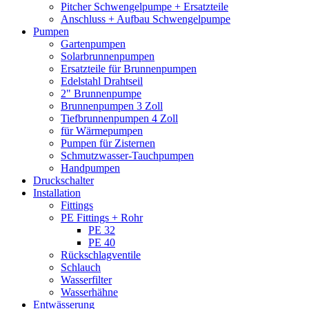
Pitcher Schwengelpumpe + Ersatzteile
Anschluss + Aufbau Schwengelpumpe
Pumpen
Gartenpumpen
Solarbrunnenpumpen
Ersatzteile für Brunnenpumpen
Edelstahl Drahtseil
2" Brunnenpumpe
Brunnenpumpen 3 Zoll
Tiefbrunnenpumpen 4 Zoll
für Wärmepumpen
Pumpen für Zisternen
Schmutzwasser-Tauchpumpen
Handpumpen
Druckschalter
Installation
Fittings
PE Fittings + Rohr
PE 32
PE 40
Rückschlagventile
Schlauch
Wasserfilter
Wasserhähne
Entwässerung