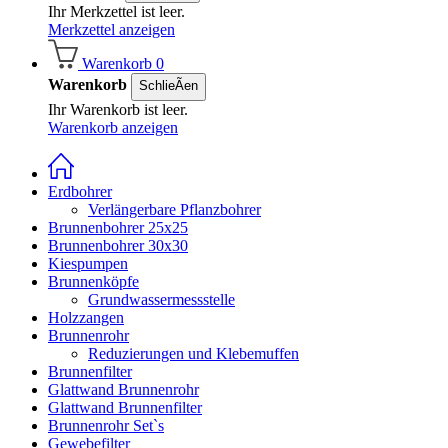
Ihr Merkzettel ist leer.
Merkzettel anzeigen
Warenkorb
0
Warenkorb
SchlieÃen
Ihr Warenkorb ist leer.
Warenkorb anzeigen
Erdbohrer
Verlängerbare Pflanzbohrer
Brunnenbohrer 25x25
Brunnenbohrer 30x30
Kiespumpen
Brunnenköpfe
Grundwassermessstelle
Holzzangen
Brunnenrohr
Reduzierungen und Klebemuffen
Brunnenfilter
Glattwand Brunnenrohr
Glattwand Brunnenfilter
Brunnenrohr Set`s
Gewebefilter