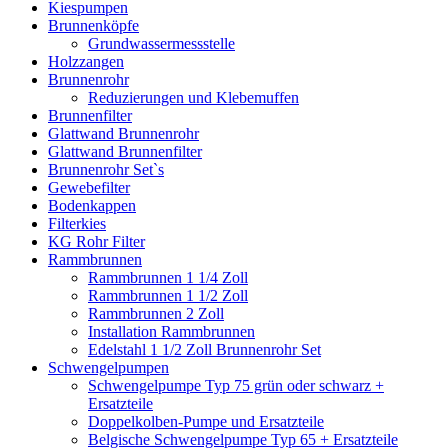
Kiespumpen
Brunnenköpfe
Grundwassermessstelle
Holzzangen
Brunnenrohr
Reduzierungen und Klebemuffen
Brunnenfilter
Glattwand Brunnenrohr
Glattwand Brunnenfilter
Brunnenrohr Set`s
Gewebefilter
Bodenkappen
Filterkies
KG Rohr Filter
Rammbrunnen
Rammbrunnen 1 1/4 Zoll
Rammbrunnen 1 1/2 Zoll
Rammbrunnen 2 Zoll
Installation Rammbrunnen
Edelstahl 1 1/2 Zoll Brunnenrohr Set
Schwengelpumpen
Schwengelpumpe Typ 75 grün oder schwarz +
Ersatzteile
Doppelkolben-Pumpe und Ersatzteile
Belgische Schwengelpumpe Typ 65 + Ersatzteile