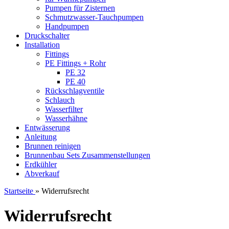
Pumpen für Zisternen
Schmutzwasser-Tauchpumpen
Handpumpen
Druckschalter
Installation
Fittings
PE Fittings + Rohr
PE 32
PE 40
Rückschlagventile
Schlauch
Wasserfilter
Wasserhähne
Entwässerung
Anleitung
Brunnen reinigen
Brunnenbau Sets Zusammenstellungen
Erdkühler
Abverkauf
Startseite
»
Widerrufsrecht
Widerrufsrecht