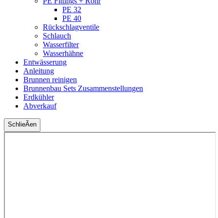
PE Fittings + Rohr
PE 32
PE 40
Rückschlagventile
Schlauch
Wasserfilter
Wasserhähne
Entwässerung
Anleitung
Brunnen reinigen
Brunnenbau Sets Zusammenstellungen
Erdkühler
Abverkauf
SchlieÃen