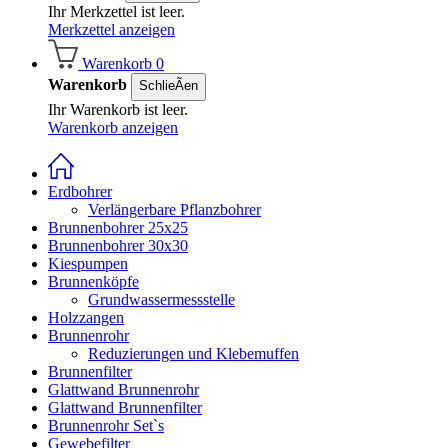
Ihr Merkzettel ist leer.
Merkzettel anzeigen
Warenkorb
0
Warenkorb
SchlieÃen
Ihr Warenkorb ist leer.
Warenkorb anzeigen
Erdbohrer
Verlängerbare Pflanzbohrer
Brunnenbohrer 25x25
Brunnenbohrer 30x30
Kiespumpen
Brunnenköpfe
Grundwassermessstelle
Holzzangen
Brunnenrohr
Reduzierungen und Klebemuffen
Brunnenfilter
Glattwand Brunnenrohr
Glattwand Brunnenfilter
Brunnenrohr Set`s
Gewebefilter