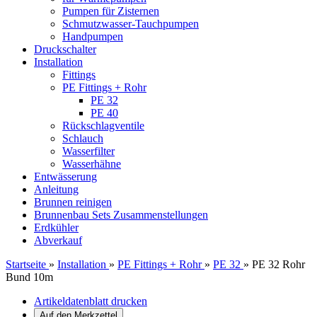
Pumpen für Zisternen
Schmutzwasser-Tauchpumpen
Handpumpen
Druckschalter
Installation
Fittings
PE Fittings + Rohr
PE 32
PE 40
Rückschlagventile
Schlauch
Wasserfilter
Wasserhähne
Entwässerung
Anleitung
Brunnen reinigen
Brunnenbau Sets Zusammenstellungen
Erdkühler
Abverkauf
Startseite
»
Installation
»
PE Fittings + Rohr
»
PE 32
»
PE 32 Rohr
Bund 10m
Artikeldatenblatt drucken