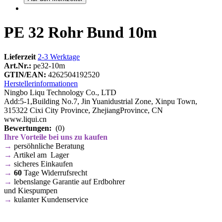
PE 32 Rohr Bund 10m
Lieferzeit
2-3 Werktage
Art.Nr.:
pe32-10m
GTIN/EAN:
4262504192520
Herstellerinformationen
Ningbo Liqu Technology Co., LTD
Add:5-1,Building No.7, Jin Yuanidustrial Zone, Xinpu Town,
315322 Cixi City Province, ZhejiangProvince, CN
www.liqui.cn
Bewertungen:
(0)
Ihre Vorteile bei uns zu kaufen
→
persöhnliche Beratung
→
Artikel am Lager
→
sicheres Einkaufen
→
60
Tage Widerrufsrecht
→
lebenslange Garantie auf Erdbohrer
und Kiespumpen
→
kulanter Kundenservice