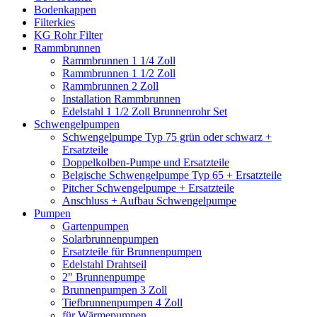
Bodenkappen
Filterkies
KG Rohr Filter
Rammbrunnen
Rammbrunnen 1 1/4 Zoll
Rammbrunnen 1 1/2 Zoll
Rammbrunnen 2 Zoll
Installation Rammbrunnen
Edelstahl 1 1/2 Zoll Brunnenrohr Set
Schwengelpumpen
Schwengelpumpe Typ 75 grün oder schwarz +
Ersatzteile
Doppelkolben-Pumpe und Ersatzteile
Belgische Schwengelpumpe Typ 65 + Ersatzteile
Pitcher Schwengelpumpe + Ersatzteile
Anschluss + Aufbau Schwengelpumpe
Pumpen
Gartenpumpen
Solarbrunnenpumpen
Ersatzteile für Brunnenpumpen
Edelstahl Drahtseil
2" Brunnenpumpe
Brunnenpumpen 3 Zoll
Tiefbrunnenpumpen 4 Zoll
für Wärmepumpen