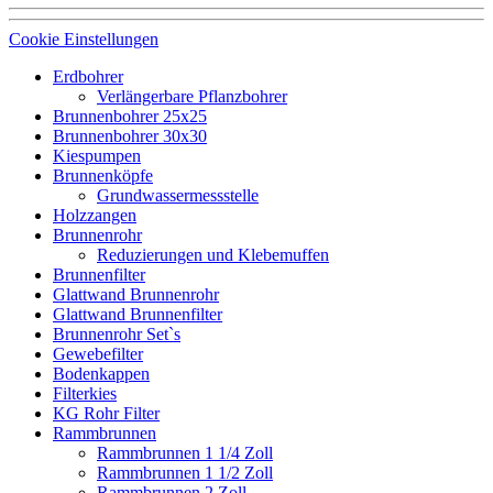
Cookie Einstellungen
Erdbohrer
Verlängerbare Pflanzbohrer
Brunnenbohrer 25x25
Brunnenbohrer 30x30
Kiespumpen
Brunnenköpfe
Grundwassermessstelle
Holzzangen
Brunnenrohr
Reduzierungen und Klebemuffen
Brunnenfilter
Glattwand Brunnenrohr
Glattwand Brunnenfilter
Brunnenrohr Set`s
Gewebefilter
Bodenkappen
Filterkies
KG Rohr Filter
Rammbrunnen
Rammbrunnen 1 1/4 Zoll
Rammbrunnen 1 1/2 Zoll
Rammbrunnen 2 Zoll