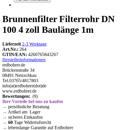
Brunnenfilter Filterrohr DN
100 4 zoll Baulänge 1m
Lieferzeit
2-3 Werktage
Art.Nr.:
264
GTIN/EAN:
4260765843267
Herstellerinformationen
erdbohrer.de
Brückenstraße 34
08491 Netzschkau
Tel.03765/4817803
info(at)erdbohrer(dot)de
www.erdbohrer.de
Bewertungen:
(9)
Ihre Vorteile bei uns zu kaufen
→
persöhnliche Beratung
→
Artikel am Lager
→
sicheres Einkaufen
→
60
Tage Widerrufsrecht
→
lebenslange Garantie auf Erdbohrer