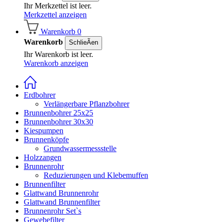
Ihr Merkzettel ist leer.
Merkzettel anzeigen
Warenkorb
0
Warenkorb
SchlieÃen
Ihr Warenkorb ist leer.
Warenkorb anzeigen
Erdbohrer
Verlängerbare Pflanzbohrer
Brunnenbohrer 25x25
Brunnenbohrer 30x30
Kiespumpen
Brunnenköpfe
Grundwassermessstelle
Holzzangen
Brunnenrohr
Reduzierungen und Klebemuffen
Brunnenfilter
Glattwand Brunnenrohr
Glattwand Brunnenfilter
Brunnenrohr Set`s
Gewebefilter