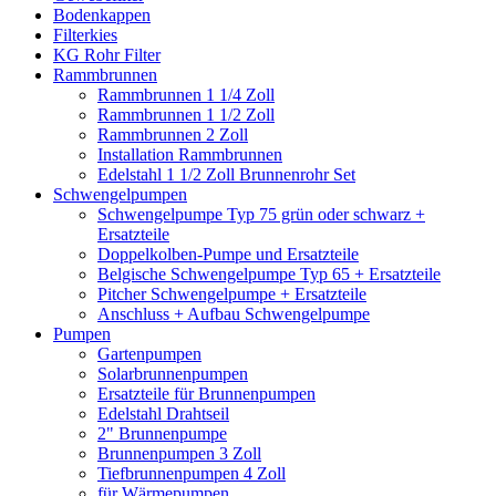
Bodenkappen
Filterkies
KG Rohr Filter
Rammbrunnen
Rammbrunnen 1 1/4 Zoll
Rammbrunnen 1 1/2 Zoll
Rammbrunnen 2 Zoll
Installation Rammbrunnen
Edelstahl 1 1/2 Zoll Brunnenrohr Set
Schwengelpumpen
Schwengelpumpe Typ 75 grün oder schwarz +
Ersatzteile
Doppelkolben-Pumpe und Ersatzteile
Belgische Schwengelpumpe Typ 65 + Ersatzteile
Pitcher Schwengelpumpe + Ersatzteile
Anschluss + Aufbau Schwengelpumpe
Pumpen
Gartenpumpen
Solarbrunnenpumpen
Ersatzteile für Brunnenpumpen
Edelstahl Drahtseil
2" Brunnenpumpe
Brunnenpumpen 3 Zoll
Tiefbrunnenpumpen 4 Zoll
für Wärmepumpen