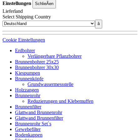
Einstellungen
SchlieÃen
Lieferland
Select Shipping Country
â
Cookie Einstellungen
Erdbohrer
Verlängerbare Pflanzbohrer
Brunnenbohrer 25x25
Brunnenbohrer 30x30
Kiespumpen
Brunnenköpfe
Grundwassermessstelle
Holzzangen
Brunnenrohr
Reduzierungen und Klebemuffen
Brunnenfilter
Glattwand Brunnenrohr
Glattwand Brunnenfilter
Brunnenrohr Set`s
Gewebefilter
Bodenkappen