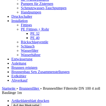
Pumpen für Zisternen
Schmutzwasser-Tauchpumpen
Handpumpen
Druckschalter
Installation
Fittings
PE Fittings + Rohr
PE 32
PE 40
Rückschlagventile
Schlauch
Wasserfilter
Wasserhähne
Entwässerung
Anleitung
Brunnen reinigen
Brunnenbau Sets Zusammenstellungen
Erdkühler
Abverkauf
Startseite
»
Brunnenfilter
»
Brunnenfilter Filterrohr DN 100 4 zoll
Baulänge 1m
Artikeldatenblatt drucken