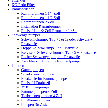
Filterkies
KG Rohr Filter
Rammbrunnen
Rammbrunnen 1 1/4 Zoll
Rammbrunnen 1 1/2 Zoll
Rammbrunnen 2 Zoll
Installation Rammbrunnen
Edelstahl 1 1/2 Zoll Brunnenrohr Set
Schwengelpumpen
Schwengelpumpe Typ 75 grün oder schwarz +
Ersatzteile
Doppelkolben-Pumpe und Ersatzteile
Belgische Schwengelpumpe Typ 65 + Ersatzteile
Pitcher Schwengelpumpe + Ersatzteile
Anschluss + Aufbau Schwengelpumpe
Pumpen
Gartenpumpen
Solarbrunnenpumpen
Ersatzteile für Brunnenpumpen
Edelstahl Drahtseil
2" Brunnenpumpe
Brunnenpumpen 3 Zoll
Tiefbrunnenpumpen 4 Zoll
für Wärmepumpen
Pumpen für Zisternen