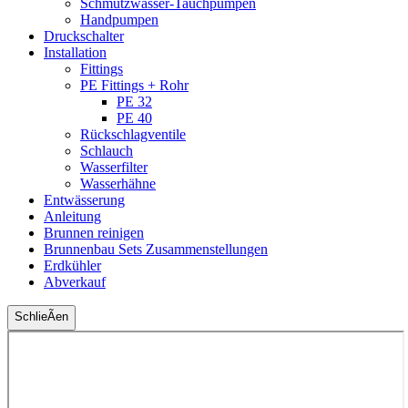
Schmutzwasser-Tauchpumpen
Handpumpen
Druckschalter
Installation
Fittings
PE Fittings + Rohr
PE 32
PE 40
Rückschlagventile
Schlauch
Wasserfilter
Wasserhähne
Entwässerung
Anleitung
Brunnen reinigen
Brunnenbau Sets Zusammenstellungen
Erdkühler
Abverkauf
SchlieÃen