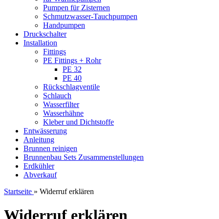
Pumpen für Zisternen
Schmutzwasser-Tauchpumpen
Handpumpen
Druckschalter
Installation
Fittings
PE Fittings + Rohr
PE 32
PE 40
Rückschlagventile
Schlauch
Wasserfilter
Wasserhähne
Kleber und Dichtstoffe
Entwässerung
Anleitung
Brunnen reinigen
Brunnenbau Sets Zusammenstellungen
Erdkühler
Abverkauf
Startseite
»
Widerruf erklären
Widerruf erklären