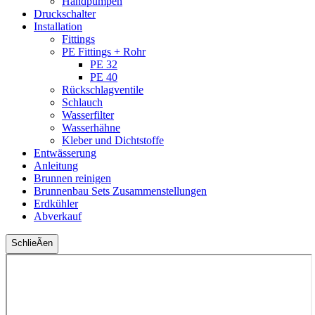
Handpumpen
Druckschalter
Installation
Fittings
PE Fittings + Rohr
PE 32
PE 40
Rückschlagventile
Schlauch
Wasserfilter
Wasserhähne
Kleber und Dichtstoffe
Entwässerung
Anleitung
Brunnen reinigen
Brunnenbau Sets Zusammenstellungen
Erdkühler
Abverkauf
SchlieÃen