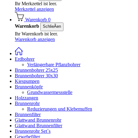
Ihr Merkzettel ist leer.
Merkzettel anzeigen
Warenkorb
0
Warenkorb
SchlieÃen
Ihr Warenkorb ist leer.
Warenkorb anzeigen
Erdbohrer
Verlängerbare Pflanzbohrer
Brunnenbohrer 25x25
Brunnenbohrer 30x30
Kiespumpen
Brunnenköpfe
Grundwassermessstelle
Holzzangen
Brunnenrohr
Reduzierungen und Klebemuffen
Brunnenfilter
Glattwand Brunnenrohr
Glattwand Brunnenfilter
Brunnenrohr Set`s
Gewebefilter