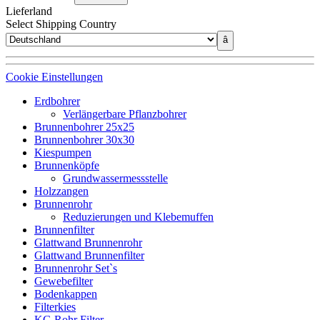
Lieferland
Select Shipping Country
â
Cookie Einstellungen
Erdbohrer
Verlängerbare Pflanzbohrer
Brunnenbohrer 25x25
Brunnenbohrer 30x30
Kiespumpen
Brunnenköpfe
Grundwassermessstelle
Holzzangen
Brunnenrohr
Reduzierungen und Klebemuffen
Brunnenfilter
Glattwand Brunnenrohr
Glattwand Brunnenfilter
Brunnenrohr Set`s
Gewebefilter
Bodenkappen
Filterkies
KG Rohr Filter