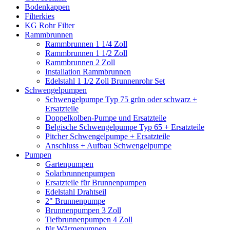
Bodenkappen
Filterkies
KG Rohr Filter
Rammbrunnen
Rammbrunnen 1 1/4 Zoll
Rammbrunnen 1 1/2 Zoll
Rammbrunnen 2 Zoll
Installation Rammbrunnen
Edelstahl 1 1/2 Zoll Brunnenrohr Set
Schwengelpumpen
Schwengelpumpe Typ 75 grün oder schwarz +
Ersatzteile
Doppelkolben-Pumpe und Ersatzteile
Belgische Schwengelpumpe Typ 65 + Ersatzteile
Pitcher Schwengelpumpe + Ersatzteile
Anschluss + Aufbau Schwengelpumpe
Pumpen
Gartenpumpen
Solarbrunnenpumpen
Ersatzteile für Brunnenpumpen
Edelstahl Drahtseil
2" Brunnenpumpe
Brunnenpumpen 3 Zoll
Tiefbrunnenpumpen 4 Zoll
für Wärmepumpen