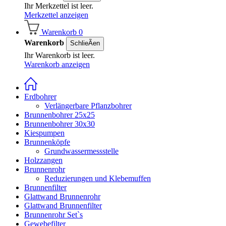
Ihr Merkzettel ist leer.
Merkzettel anzeigen
Warenkorb
0
Warenkorb
SchlieÃen
Ihr Warenkorb ist leer.
Warenkorb anzeigen
Erdbohrer
Verlängerbare Pflanzbohrer
Brunnenbohrer 25x25
Brunnenbohrer 30x30
Kiespumpen
Brunnenköpfe
Grundwassermessstelle
Holzzangen
Brunnenrohr
Reduzierungen und Klebemuffen
Brunnenfilter
Glattwand Brunnenrohr
Glattwand Brunnenfilter
Brunnenrohr Set`s
Gewebefilter