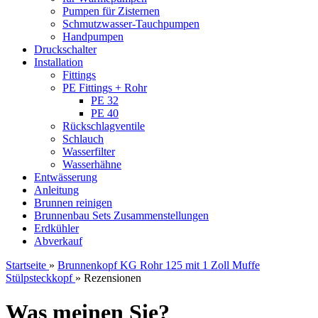
Pumpen für Zisternen
Schmutzwasser-Tauchpumpen
Handpumpen
Druckschalter
Installation
Fittings
PE Fittings + Rohr
PE 32
PE 40
Rückschlagventile
Schlauch
Wasserfilter
Wasserhähne
Entwässerung
Anleitung
Brunnen reinigen
Brunnenbau Sets Zusammenstellungen
Erdkühler
Abverkauf
Startseite
»
Brunnenkopf KG Rohr 125 mit 1 Zoll Muffe
Stülpsteckkopf
»
Rezensionen
Was meinen Sie?