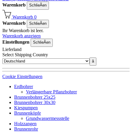
Warenkorb
SchlieÃen
Warenkorb
0
Warenkorb
SchlieÃen
Ihr Warenkorb ist leer.
Warenkorb anzeigen
Einstellungen
SchlieÃen
Lieferland
Select Shipping Country
â
Cookie Einstellungen
Erdbohrer
Verlängerbare Pflanzbohrer
Brunnenbohrer 25x25
Brunnenbohrer 30x30
Kiespumpen
Brunnenköpfe
Grundwassermessstelle
Holzzangen
Brunnenrohr