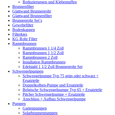
Reduzierungen und Klebemuffen
Brunnenfilter
Glattwand Brunnenrohr
Glattwand Brunnenfilter
Brunnenrohr Set`s
Gewebefilter
Bodenkappen
Filterkies
KG Rohr Filter
Rammbrunnen
Rammbrunnen 1 1/4 Zoll
Rammbrunnen 1 1/2 Zoll
Rammbrunnen 2 Zoll
Installation Rammbrunnen
Edelstahl 1 1/2 Zoll Brunnenrohr Set
Schwengelpumpen
Schwengelpumpe Typ 75 grün oder schwarz +
Ersatzteile
Doppelkolben-Pumpe und Ersatzteile
Belgische Schwengelpumpe Typ 65 + Ersatzteile
Pitcher Schwengelpumpe + Ersatzteile
Anschluss + Aufbau Schwengelpumpe
Pumpen
Gartenpumpen
Solarbrunnenpumpen