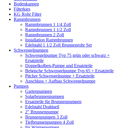
Bodenkappen
Filterkies
KG Rohr Filter
Rammbrunnen
Rammbrunnen 1 1/4 Zoll
Rammbrunnen 1 1/2 Zoll
Rammbrunnen 2 Zoll
Installation Rammbrunnen
Edelstahl 1 1/2 Zoll Brunnenrohr Set
Schwengelpumpen
Schwengelpumpe Typ 75 grün oder schwarz +
Ersatzteile
Doppelkolben-Pumpe und Ersatzteile
Belgische Schwengelpumpe Typ 65 + Ersatzteile
Pitcher Schwengelpumpe + Ersatzteile
Anschluss + Aufbau Schwengelpumpe
Pumpen
Gartenpumpen
Solarbrunnenpumpen
Ersatzteile für Brunnenpumpen
Edelstahl Drahtseil
2" Brunnenpumpe
Brunnenpumpen 3 Zoll
Tiefbrunnenpumpen 4 Zoll
für Wärmepumpen