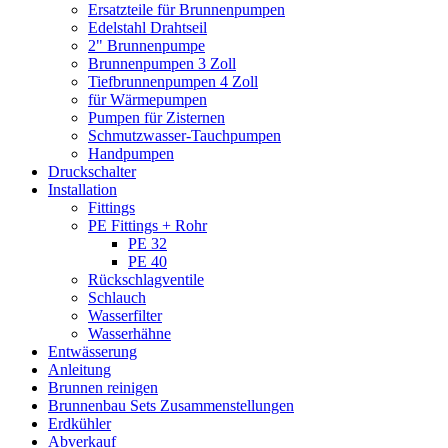
Ersatzteile für Brunnenpumpen
Edelstahl Drahtseil
2" Brunnenpumpe
Brunnenpumpen 3 Zoll
Tiefbrunnenpumpen 4 Zoll
für Wärmepumpen
Pumpen für Zisternen
Schmutzwasser-Tauchpumpen
Handpumpen
Druckschalter
Installation
Fittings
PE Fittings + Rohr
PE 32
PE 40
Rückschlagventile
Schlauch
Wasserfilter
Wasserhähne
Entwässerung
Anleitung
Brunnen reinigen
Brunnenbau Sets Zusammenstellungen
Erdkühler
Abverkauf