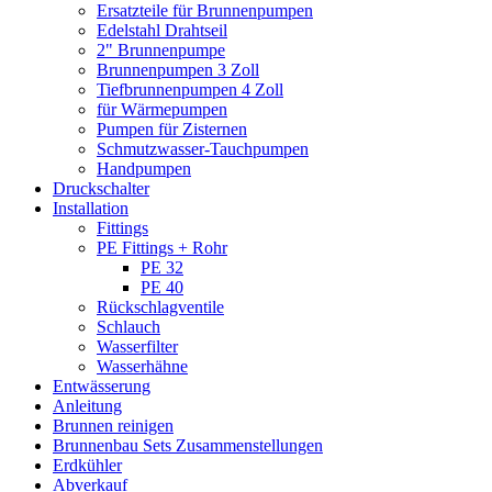
Ersatzteile für Brunnenpumpen
Edelstahl Drahtseil
2" Brunnenpumpe
Brunnenpumpen 3 Zoll
Tiefbrunnenpumpen 4 Zoll
für Wärmepumpen
Pumpen für Zisternen
Schmutzwasser-Tauchpumpen
Handpumpen
Druckschalter
Installation
Fittings
PE Fittings + Rohr
PE 32
PE 40
Rückschlagventile
Schlauch
Wasserfilter
Wasserhähne
Entwässerung
Anleitung
Brunnen reinigen
Brunnenbau Sets Zusammenstellungen
Erdkühler
Abverkauf