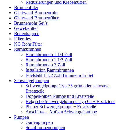
Reduzierungen und Klebemuffen
Brunnenfilter
Glattwand Brunnenrohr
Glattwand Brunnenfilter
Brunnenrohr Set`s
Gewebefilter
Bodenkappen
Filterkies
KG Rohr Filter
Rammbrunnen
Rammbrunnen 1 1/4 Zoll
Rammbrunnen 1 1/2 Zoll
Rammbrunnen 2 Zoll
Installation Rammbrunnen
Edelstahl 1 1/2 Zoll Brunnenrohr Set
Schwengelpumpen
Schwengelpumpe Typ 75 grün oder schwarz +
Ersatzteile
Doppelkolben-Pumpe und Ersatzteile
Belgische Schwengelpumpe Typ 65 + Ersatzteile
Pitcher Schwengelpumpe + Ersatzteile
Anschluss + Aufbau Schwengelpumpe
Pumpen
Gartenpumpen
Solarbrunnenpumpen