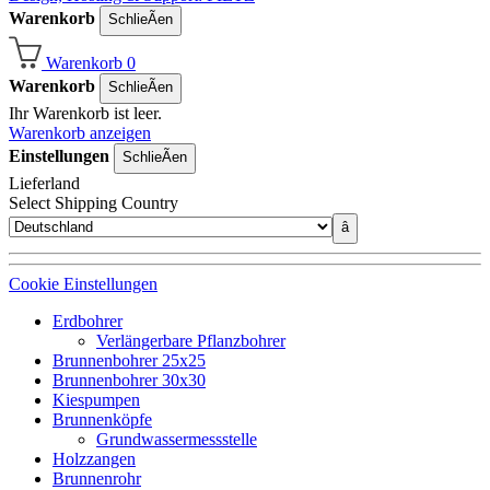
Warenkorb
SchlieÃen
Warenkorb
0
Warenkorb
SchlieÃen
Ihr Warenkorb ist leer.
Warenkorb anzeigen
Einstellungen
SchlieÃen
Lieferland
Select Shipping Country
â
Cookie Einstellungen
Erdbohrer
Verlängerbare Pflanzbohrer
Brunnenbohrer 25x25
Brunnenbohrer 30x30
Kiespumpen
Brunnenköpfe
Grundwassermessstelle
Holzzangen
Brunnenrohr