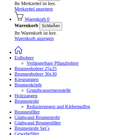
Ihr Merkzettel ist leer.
Merkzettel anzeigen
Warenkorb
0
Warenkorb
SchlieÃen
Ihr Warenkorb ist leer.
Warenkorb anzeigen
Erdbohrer
Verlängerbare Pflanzbohrer
Brunnenbohrer 25x25
Brunnenbohrer 30x30
Kiespumpen
Brunnenköpfe
Grundwassermessstelle
Holzzangen
Brunnenrohr
Reduzierungen und Klebemuffen
Brunnenfilter
Glattwand Brunnenrohr
Glattwand Brunnenfilter
Brunnenrohr Set`s
Gewebefilter