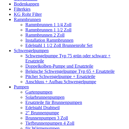
Bodenkappen
Filterkies
KG Rohr Filter
Rammbrunnen
Rammbrunnen 1 1/4 Zoll
Rammbrunnen 1 1/2 Zoll
Rammbrunnen 2 Zoll
Installation Rammbrunnen
Edelstahl 1 1/2 Zoll Brunnenrohr Set
Schwengelpumpen
Schwengelpumpe Typ 75 grün oder schwarz +
Ersatzteile
Doppelkolben-Pumpe und Ersatzteile
Belgische Schwengelpumpe Typ 65 + Ersatzteile
Pitcher Schwengelpumpe + Ersatzteile
Anschluss + Aufbau Schwengelpumpe
Pumpen
Gartenpumpen
Solarbrunnenpumpen
Ersatzteile für Brunnenpumpen
Edelstahl Drahtseil
2" Brunnenpumpe
Brunnenpumpen 3 Zoll
Tiefbrunnenpumpen 4 Zoll
für Wärmepumpen