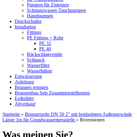
Pumpen für Zisternen
Schmutzwasser-Tauchpumpen
Handpumpen
Druckschalter
Installation
Fittings
PE Fittings + Rohr
PE 32
PE 40
Rückschlagventile
Schlauch
Wasserfilter
Wasserhähne
Entwässerung
Anleitung
Brunnen reinigen
Brunnenbau Sets Zusammenstellungen
Erdkühler
Abverkauf
Startseite
»
Brunnenrohr DN 50 2" mit beidseitigen Außengewinde
Länge 1m für Grundwassermessstelle
»
Rezensionen
Was meinen Sie?