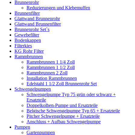
Brunnenrohr
Reduzierungen und Klebemuffen
Brunnenfilter
Glattwand Brunnenrohr
Glattwand Brunnenfilter
Brunnenrohr Set`s
Gewebefilter
Bodenkappen
Filterkies
KG Rohr Filter
Rammbrunnen
Rammbrunnen 1 1/4 Zoll
Rammbrunnen 1 1/2 Zoll
Rammbrunnen 2 Zoll
Installation Rammbrunnen
Edelstahl 1 1/2 Zoll Brunnenrohr Set
Schwengelpumpen
Schwengelpumpe Typ 75 grün oder schwarz +
Ersatzteile
Doppelkolben-Pumpe und Ersatzteile
Belgische Schwengelpumpe Typ 65 + Ersatzteile
Pitcher Schwengelpumpe + Ersatzteile
Anschluss + Aufbau Schwengelpumpe
Pumpen
Gartenpumpen