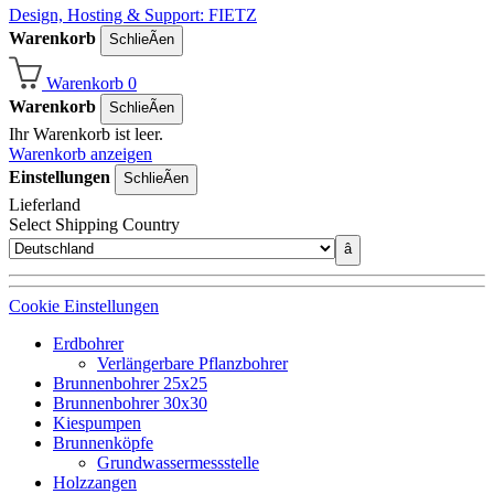
Design, Hosting & Support: FIETZ
Warenkorb
SchlieÃen
Warenkorb
0
Warenkorb
SchlieÃen
Ihr Warenkorb ist leer.
Warenkorb anzeigen
Einstellungen
SchlieÃen
Lieferland
Select Shipping Country
â
Cookie Einstellungen
Erdbohrer
Verlängerbare Pflanzbohrer
Brunnenbohrer 25x25
Brunnenbohrer 30x30
Kiespumpen
Brunnenköpfe
Grundwassermessstelle
Holzzangen