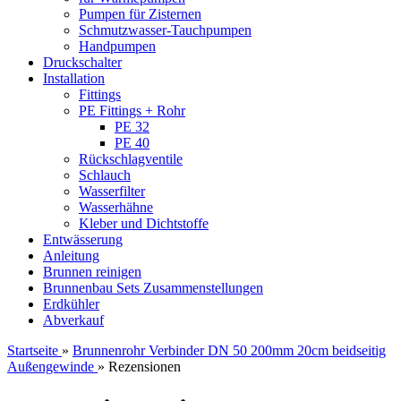
Pumpen für Zisternen
Schmutzwasser-Tauchpumpen
Handpumpen
Druckschalter
Installation
Fittings
PE Fittings + Rohr
PE 32
PE 40
Rückschlagventile
Schlauch
Wasserfilter
Wasserhähne
Kleber und Dichtstoffe
Entwässerung
Anleitung
Brunnen reinigen
Brunnenbau Sets Zusammenstellungen
Erdkühler
Abverkauf
Startseite
»
Brunnenrohr Verbinder DN 50 200mm 20cm beidseitig
Außengewinde
»
Rezensionen