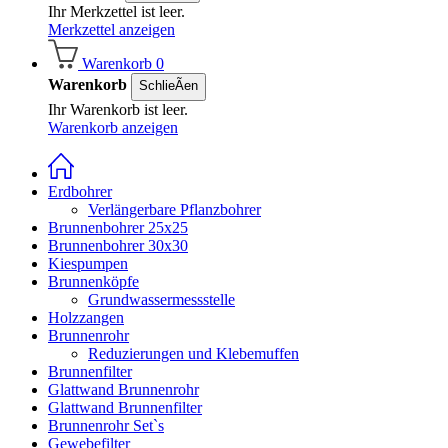
Ihr Merkzettel ist leer.
Merkzettel anzeigen
Warenkorb
0
Warenkorb
SchlieÃen
Ihr Warenkorb ist leer.
Warenkorb anzeigen
Erdbohrer
Verlängerbare Pflanzbohrer
Brunnenbohrer 25x25
Brunnenbohrer 30x30
Kiespumpen
Brunnenköpfe
Grundwassermessstelle
Holzzangen
Brunnenrohr
Reduzierungen und Klebemuffen
Brunnenfilter
Glattwand Brunnenrohr
Glattwand Brunnenfilter
Brunnenrohr Set`s
Gewebefilter