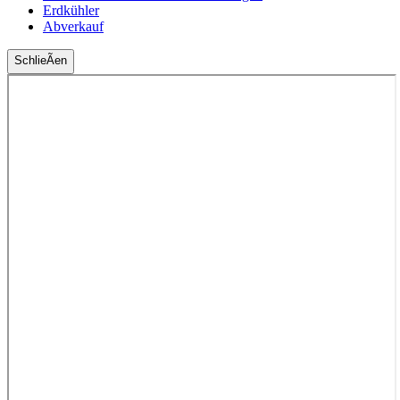
Erdkühler
Abverkauf
SchlieÃen