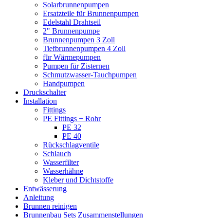
Solarbrunnenpumpen
Ersatzteile für Brunnenpumpen
Edelstahl Drahtseil
2" Brunnenpumpe
Brunnenpumpen 3 Zoll
Tiefbrunnenpumpen 4 Zoll
für Wärmepumpen
Pumpen für Zisternen
Schmutzwasser-Tauchpumpen
Handpumpen
Druckschalter
Installation
Fittings
PE Fittings + Rohr
PE 32
PE 40
Rückschlagventile
Schlauch
Wasserfilter
Wasserhähne
Kleber und Dichtstoffe
Entwässerung
Anleitung
Brunnen reinigen
Brunnenbau Sets Zusammenstellungen