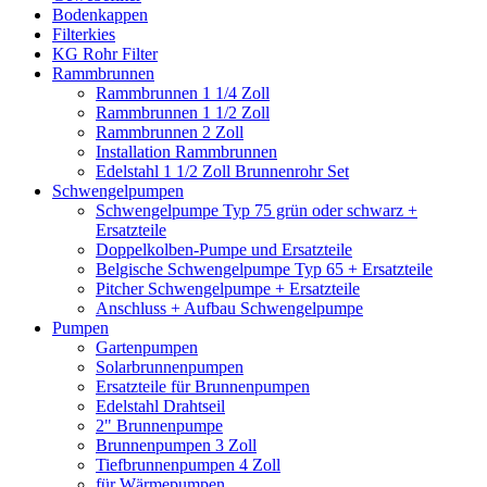
Bodenkappen
Filterkies
KG Rohr Filter
Rammbrunnen
Rammbrunnen 1 1/4 Zoll
Rammbrunnen 1 1/2 Zoll
Rammbrunnen 2 Zoll
Installation Rammbrunnen
Edelstahl 1 1/2 Zoll Brunnenrohr Set
Schwengelpumpen
Schwengelpumpe Typ 75 grün oder schwarz +
Ersatzteile
Doppelkolben-Pumpe und Ersatzteile
Belgische Schwengelpumpe Typ 65 + Ersatzteile
Pitcher Schwengelpumpe + Ersatzteile
Anschluss + Aufbau Schwengelpumpe
Pumpen
Gartenpumpen
Solarbrunnenpumpen
Ersatzteile für Brunnenpumpen
Edelstahl Drahtseil
2" Brunnenpumpe
Brunnenpumpen 3 Zoll
Tiefbrunnenpumpen 4 Zoll
für Wärmepumpen