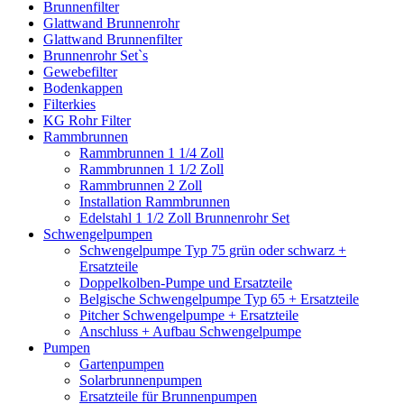
Brunnenfilter
Glattwand Brunnenrohr
Glattwand Brunnenfilter
Brunnenrohr Set`s
Gewebefilter
Bodenkappen
Filterkies
KG Rohr Filter
Rammbrunnen
Rammbrunnen 1 1/4 Zoll
Rammbrunnen 1 1/2 Zoll
Rammbrunnen 2 Zoll
Installation Rammbrunnen
Edelstahl 1 1/2 Zoll Brunnenrohr Set
Schwengelpumpen
Schwengelpumpe Typ 75 grün oder schwarz +
Ersatzteile
Doppelkolben-Pumpe und Ersatzteile
Belgische Schwengelpumpe Typ 65 + Ersatzteile
Pitcher Schwengelpumpe + Ersatzteile
Anschluss + Aufbau Schwengelpumpe
Pumpen
Gartenpumpen
Solarbrunnenpumpen
Ersatzteile für Brunnenpumpen