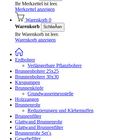
Ihr Merkzettel ist leer.
Merkzettel anzeigen
Warenkorb
0
Warenkorb
SchlieÃen
Ihr Warenkorb ist leer.
Warenkorb anzeigen
Erdbohrer
Verlängerbare Pflanzbohrer
Brunnenbohrer 25x25
Brunnenbohrer 30x30
Kiespumpen
Brunnenköpfe
Grundwassermessstelle
Holzzangen
Brunnenrohr
Reduzierungen und Klebemuffen
Brunnenfilter
Glattwand Brunnenrohr
Glattwand Brunnenfilter
Brunnenrohr Set`s
Gewebefilter