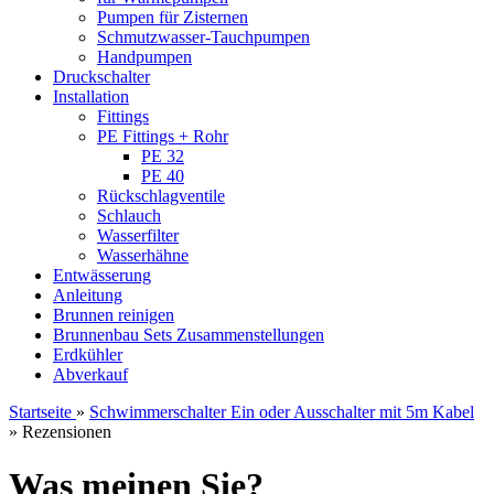
Pumpen für Zisternen
Schmutzwasser-Tauchpumpen
Handpumpen
Druckschalter
Installation
Fittings
PE Fittings + Rohr
PE 32
PE 40
Rückschlagventile
Schlauch
Wasserfilter
Wasserhähne
Entwässerung
Anleitung
Brunnen reinigen
Brunnenbau Sets Zusammenstellungen
Erdkühler
Abverkauf
Startseite
»
Schwimmerschalter Ein oder Ausschalter mit 5m Kabel
»
Rezensionen
Was meinen Sie?