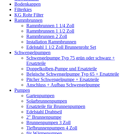
Bodenkappen
Filterkies
KG Rohr Filter
Rammbrunnen
Rammbrunnen 1 1/4 Zoll
Rammbrunnen 1 1/2 Zoll
Rammbrunnen 2 Zoll
Installation Rammbrunnen
Edelstahl 1 1/2 Zoll Brunnenrohr Set
Schwengelpumpen
Schwengelpumpe Typ 75 grün oder schwarz +
Ersatzteile
Doppelkolben-Pumpe und Ersatzteile
Belgische Schwengelpumpe Typ 65 + Ersatzteile
Pitcher Schwengelpumpe + Ersatzteile
Anschluss + Aufbau Schwengelpumpe
Pumpen
Gartenpumpen
Solarbrunnenpumpen
Ersatzteile für Brunnenpumpen
Edelstahl Drahtseil
2" Brunnenpumpe
Brunnenpumpen 3 Zoll
Tiefbrunnenpumpen 4 Zoll
für Wärmepumpen