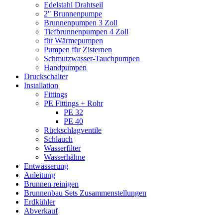
Edelstahl Drahtseil
2" Brunnenpumpe
Brunnenpumpen 3 Zoll
Tiefbrunnenpumpen 4 Zoll
für Wärmepumpen
Pumpen für Zisternen
Schmutzwasser-Tauchpumpen
Handpumpen
Druckschalter
Installation
Fittings
PE Fittings + Rohr
PE 32
PE 40
Rückschlagventile
Schlauch
Wasserfilter
Wasserhähne
Entwässerung
Anleitung
Brunnen reinigen
Brunnenbau Sets Zusammenstellungen
Erdkühler
Abverkauf