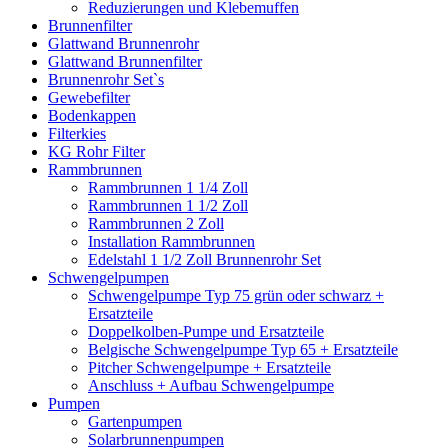
Reduzierungen und Klebemuffen
Brunnenfilter
Glattwand Brunnenrohr
Glattwand Brunnenfilter
Brunnenrohr Set`s
Gewebefilter
Bodenkappen
Filterkies
KG Rohr Filter
Rammbrunnen
Rammbrunnen 1 1/4 Zoll
Rammbrunnen 1 1/2 Zoll
Rammbrunnen 2 Zoll
Installation Rammbrunnen
Edelstahl 1 1/2 Zoll Brunnenrohr Set
Schwengelpumpen
Schwengelpumpe Typ 75 grün oder schwarz +
Ersatzteile
Doppelkolben-Pumpe und Ersatzteile
Belgische Schwengelpumpe Typ 65 + Ersatzteile
Pitcher Schwengelpumpe + Ersatzteile
Anschluss + Aufbau Schwengelpumpe
Pumpen
Gartenpumpen
Solarbrunnenpumpen