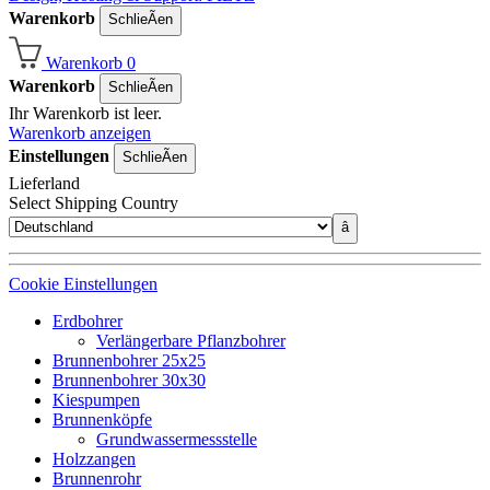
Warenkorb
SchlieÃen
Warenkorb
0
Warenkorb
SchlieÃen
Ihr Warenkorb ist leer.
Warenkorb anzeigen
Einstellungen
SchlieÃen
Lieferland
Select Shipping Country
â
Cookie Einstellungen
Erdbohrer
Verlängerbare Pflanzbohrer
Brunnenbohrer 25x25
Brunnenbohrer 30x30
Kiespumpen
Brunnenköpfe
Grundwassermessstelle
Holzzangen
Brunnenrohr