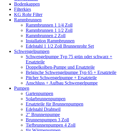
Bodenkappen
Filterkies
KG Rohr Filter
Rammbrunnen
Rammbrunnen 1 1/4 Zoll
Rammbrunnen 1 1/2 Zoll
Rammbrunnen 2 Zoll
Installation Rammbrunnen
Edelstahl 1 1/2 Zoll Brunnenrohr Set
Schwengelpumpen
Schwengelpumpe Typ 75 grün oder schwarz +
Ersatzteile
Doppelkolben-Pumpe und Ersatzteile
Belgische Schwengelpumpe Typ 65 + Ersatzteile
Pitcher Schwengelpumpe + Ersatzteile
Anschluss + Aufbau Schwengelpumpe
Pumpen
Gartenpumpen
Solarbrunnenpumpen
Ersatzteile für Brunnenpumpen
Edelstahl Drahtseil
2" Brunnenpumpe
Brunnenpumpen 3 Zoll
Tiefbrunnenpumpen 4 Zoll
für Wärmepumpen