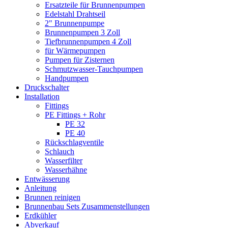
Ersatzteile für Brunnenpumpen
Edelstahl Drahtseil
2" Brunnenpumpe
Brunnenpumpen 3 Zoll
Tiefbrunnenpumpen 4 Zoll
für Wärmepumpen
Pumpen für Zisternen
Schmutzwasser-Tauchpumpen
Handpumpen
Druckschalter
Installation
Fittings
PE Fittings + Rohr
PE 32
PE 40
Rückschlagventile
Schlauch
Wasserfilter
Wasserhähne
Entwässerung
Anleitung
Brunnen reinigen
Brunnenbau Sets Zusammenstellungen
Erdkühler
Abverkauf