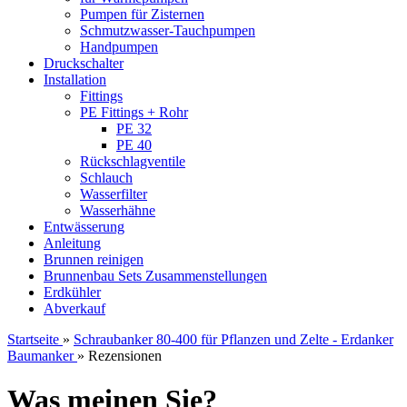
Pumpen für Zisternen
Schmutzwasser-Tauchpumpen
Handpumpen
Druckschalter
Installation
Fittings
PE Fittings + Rohr
PE 32
PE 40
Rückschlagventile
Schlauch
Wasserfilter
Wasserhähne
Entwässerung
Anleitung
Brunnen reinigen
Brunnenbau Sets Zusammenstellungen
Erdkühler
Abverkauf
Startseite
»
Schraubanker 80-400 für Pflanzen und Zelte - Erdanker
Baumanker
»
Rezensionen
Was meinen Sie?