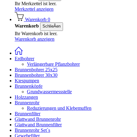
Ihr Merkzettel ist leer.
Merkzettel anzeigen
Warenkorb
0
Warenkorb
SchlieÃen
Ihr Warenkorb ist leer.
Warenkorb anzeigen
Erdbohrer
Verlängerbare Pflanzbohrer
Brunnenbohrer 25x25
Brunnenbohrer 30x30
Kiespumpen
Brunnenköpfe
Grundwassermessstelle
Holzzangen
Brunnenrohr
Reduzierungen und Klebemuffen
Brunnenfilter
Glattwand Brunnenrohr
Glattwand Brunnenfilter
Brunnenrohr Set`s
Gewebefilter