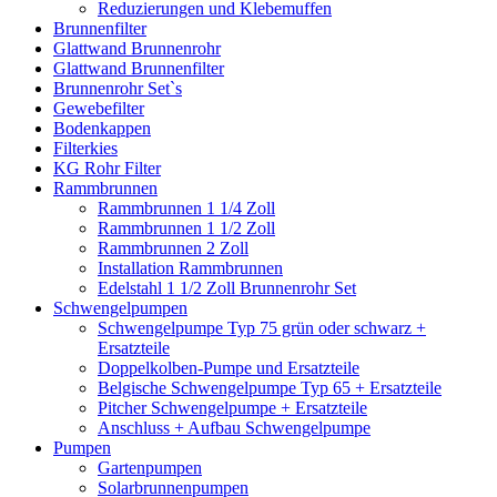
Reduzierungen und Klebemuffen
Brunnenfilter
Glattwand Brunnenrohr
Glattwand Brunnenfilter
Brunnenrohr Set`s
Gewebefilter
Bodenkappen
Filterkies
KG Rohr Filter
Rammbrunnen
Rammbrunnen 1 1/4 Zoll
Rammbrunnen 1 1/2 Zoll
Rammbrunnen 2 Zoll
Installation Rammbrunnen
Edelstahl 1 1/2 Zoll Brunnenrohr Set
Schwengelpumpen
Schwengelpumpe Typ 75 grün oder schwarz +
Ersatzteile
Doppelkolben-Pumpe und Ersatzteile
Belgische Schwengelpumpe Typ 65 + Ersatzteile
Pitcher Schwengelpumpe + Ersatzteile
Anschluss + Aufbau Schwengelpumpe
Pumpen
Gartenpumpen
Solarbrunnenpumpen