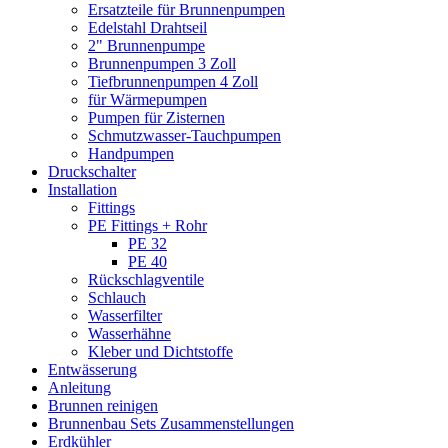
Ersatzteile für Brunnenpumpen
Edelstahl Drahtseil
2" Brunnenpumpe
Brunnenpumpen 3 Zoll
Tiefbrunnenpumpen 4 Zoll
für Wärmepumpen
Pumpen für Zisternen
Schmutzwasser-Tauchpumpen
Handpumpen
Druckschalter
Installation
Fittings
PE Fittings + Rohr
PE 32
PE 40
Rückschlagventile
Schlauch
Wasserfilter
Wasserhähne
Kleber und Dichtstoffe
Entwässerung
Anleitung
Brunnen reinigen
Brunnenbau Sets Zusammenstellungen
Erdkühler