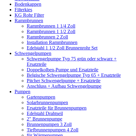
Bodenkappen
Filterkies
KG Rohr Filter
Rammbrunnen
Rammbrunnen 1 1/4 Zoll
Rammbrunnen 1 1/2 Zoll
Rammbrunnen 2 Zoll
Installation Rammbrunnen
Edelstahl 1 1/2 Zoll Brunnenrohr Set
Schwengelpumpen
Schwengelpumpe Typ 75 grün oder schwarz +
Ersatzteile
Doppelkolben-Pumpe und Ersatzteile
Belgische Schwengelpumpe Typ 65 + Ersatzteile
Pitcher Schwengelpumpe + Ersatzteile
Anschluss + Aufbau Schwengelpumpe
Pumpen
Gartenpumpen
Solarbrunnenpumpen
Ersatzteile für Brunnenpumpen
Edelstahl Drahtseil
2" Brunnenpumpe
Brunnenpumpen 3 Zoll
Tiefbrunnenpumpen 4 Zoll
für Wärmepumpen