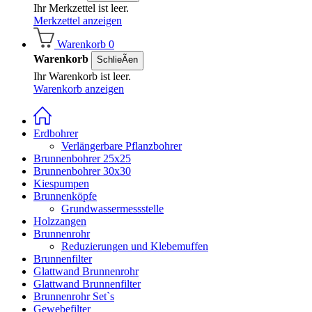
Ihr Merkzettel ist leer.
Merkzettel anzeigen
Warenkorb
0
Warenkorb
SchlieÃen
Ihr Warenkorb ist leer.
Warenkorb anzeigen
Erdbohrer
Verlängerbare Pflanzbohrer
Brunnenbohrer 25x25
Brunnenbohrer 30x30
Kiespumpen
Brunnenköpfe
Grundwassermessstelle
Holzzangen
Brunnenrohr
Reduzierungen und Klebemuffen
Brunnenfilter
Glattwand Brunnenrohr
Glattwand Brunnenfilter
Brunnenrohr Set`s
Gewebefilter