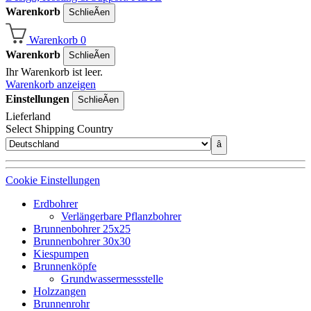
Warenkorb
SchlieÃen
Warenkorb
0
Warenkorb
SchlieÃen
Ihr Warenkorb ist leer.
Warenkorb anzeigen
Einstellungen
SchlieÃen
Lieferland
Select Shipping Country
â
Cookie Einstellungen
Erdbohrer
Verlängerbare Pflanzbohrer
Brunnenbohrer 25x25
Brunnenbohrer 30x30
Kiespumpen
Brunnenköpfe
Grundwassermessstelle
Holzzangen
Brunnenrohr