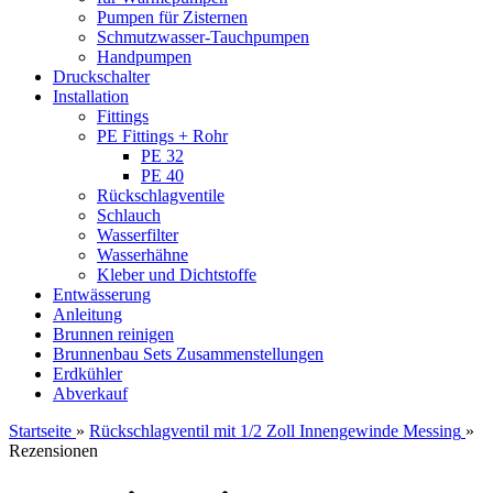
Pumpen für Zisternen
Schmutzwasser-Tauchpumpen
Handpumpen
Druckschalter
Installation
Fittings
PE Fittings + Rohr
PE 32
PE 40
Rückschlagventile
Schlauch
Wasserfilter
Wasserhähne
Kleber und Dichtstoffe
Entwässerung
Anleitung
Brunnen reinigen
Brunnenbau Sets Zusammenstellungen
Erdkühler
Abverkauf
Startseite
»
Rückschlagventil mit 1/2 Zoll Innengewinde Messing
»
Rezensionen