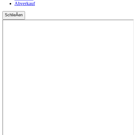
Abverkauf
SchlieÃen