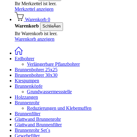
Ihr Merkzettel ist leer.
Merkzettel anzeigen
Warenkorb
0
Warenkorb
SchlieÃen
Ihr Warenkorb ist leer.
Warenkorb anzeigen
Erdbohrer
Verlängerbare Pflanzbohrer
Brunnenbohrer 25x25
Brunnenbohrer 30x30
Kiespumpen
Brunnenköpfe
Grundwassermessstelle
Holzzangen
Brunnenrohr
Reduzierungen und Klebemuffen
Brunnenfilter
Glattwand Brunnenrohr
Glattwand Brunnenfilter
Brunnenrohr Set`s
Gewebefilter