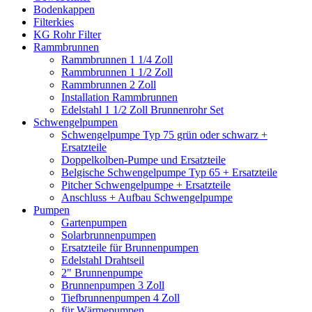
Bodenkappen
Filterkies
KG Rohr Filter
Rammbrunnen
Rammbrunnen 1 1/4 Zoll
Rammbrunnen 1 1/2 Zoll
Rammbrunnen 2 Zoll
Installation Rammbrunnen
Edelstahl 1 1/2 Zoll Brunnenrohr Set
Schwengelpumpen
Schwengelpumpe Typ 75 grün oder schwarz +
Ersatzteile
Doppelkolben-Pumpe und Ersatzteile
Belgische Schwengelpumpe Typ 65 + Ersatzteile
Pitcher Schwengelpumpe + Ersatzteile
Anschluss + Aufbau Schwengelpumpe
Pumpen
Gartenpumpen
Solarbrunnenpumpen
Ersatzteile für Brunnenpumpen
Edelstahl Drahtseil
2" Brunnenpumpe
Brunnenpumpen 3 Zoll
Tiefbrunnenpumpen 4 Zoll
für Wärmepumpen