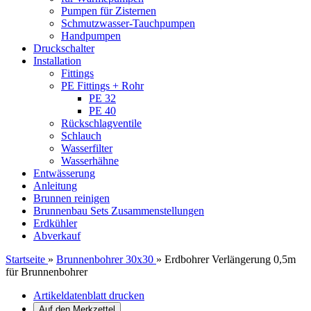
Pumpen für Zisternen
Schmutzwasser-Tauchpumpen
Handpumpen
Druckschalter
Installation
Fittings
PE Fittings + Rohr
PE 32
PE 40
Rückschlagventile
Schlauch
Wasserfilter
Wasserhähne
Entwässerung
Anleitung
Brunnen reinigen
Brunnenbau Sets Zusammenstellungen
Erdkühler
Abverkauf
Startseite
»
Brunnenbohrer 30x30
»
Erdbohrer Verlängerung 0,5m
für Brunnenbohrer
Artikeldatenblatt drucken