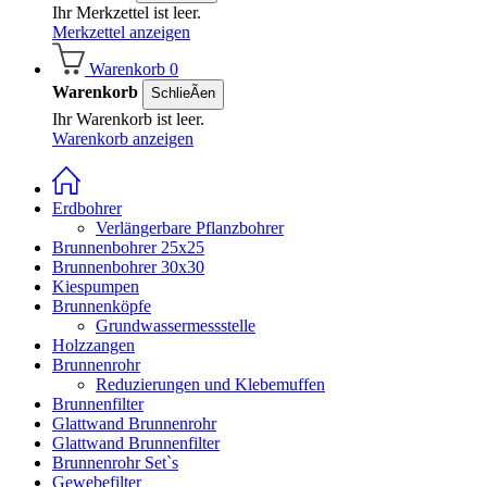
Ihr Merkzettel ist leer.
Merkzettel anzeigen
Warenkorb
0
Warenkorb
SchlieÃen
Ihr Warenkorb ist leer.
Warenkorb anzeigen
Erdbohrer
Verlängerbare Pflanzbohrer
Brunnenbohrer 25x25
Brunnenbohrer 30x30
Kiespumpen
Brunnenköpfe
Grundwassermessstelle
Holzzangen
Brunnenrohr
Reduzierungen und Klebemuffen
Brunnenfilter
Glattwand Brunnenrohr
Glattwand Brunnenfilter
Brunnenrohr Set`s
Gewebefilter