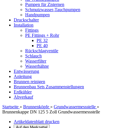
Pumpen für Zisternen
Schmutzwasser-Tauchpumpen
Handpumpen
Druckschalter
Installation
Fittings
PE Fittings + Rohr
PE 32
PE 40
Rückschlagventile
Schlauch
Wasserfilter
Wasserhähne
Entwässerung
Anleitung
Brunnen reinigen
Brunnenbau Sets Zusammenstellungen
Erdkühler
Abverkauf
Startseite
»
Brunnenköpfe
»
Grundwassermessstelle
»
Brunnenkappe DN 125 5 Zoll Grundwassermessstelle
Artikeldatenblatt drucken