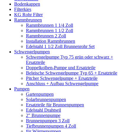
Bodenkappen
Filterkies
KG Rohr Filter
Rammbrunnen
Rammbrunnen 1 1/4 Zoll
Rammbrunnen 1 1/2 Zoll
Rammbrunnen 2 Zoll
Installation Rammbrunnen
Edelstahl 1 1/2 Zoll Brunnenrohr Set
Schwengelpumpen
Schwengelpumpe Typ 75 grün oder schwarz +
Ersatzteile
Doppelkolben-Pumpe und Ersatzteile
Belgische Schwengelpumpe Typ 65 + Ersatzteile
Pitcher Schwengelpumpe + Ersatzteile
Anschluss + Aufbau Schwengelpumpe
Pumpen
Gartenpumpen
Solarbrunnenpumpen
Ersatzteile für Brunnenpumpen
Edelstahl Drahtseil
2" Brunnenpumpe
Brunnenpumpen 3 Zoll
Tiefbrunnenpumpen 4 Zoll
für Wärmepumpen