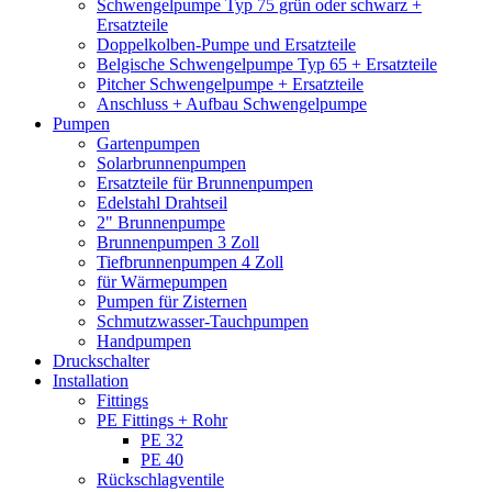
Schwengelpumpe Typ 75 grün oder schwarz +
Ersatzteile
Doppelkolben-Pumpe und Ersatzteile
Belgische Schwengelpumpe Typ 65 + Ersatzteile
Pitcher Schwengelpumpe + Ersatzteile
Anschluss + Aufbau Schwengelpumpe
Pumpen
Gartenpumpen
Solarbrunnenpumpen
Ersatzteile für Brunnenpumpen
Edelstahl Drahtseil
2" Brunnenpumpe
Brunnenpumpen 3 Zoll
Tiefbrunnenpumpen 4 Zoll
für Wärmepumpen
Pumpen für Zisternen
Schmutzwasser-Tauchpumpen
Handpumpen
Druckschalter
Installation
Fittings
PE Fittings + Rohr
PE 32
PE 40
Rückschlagventile