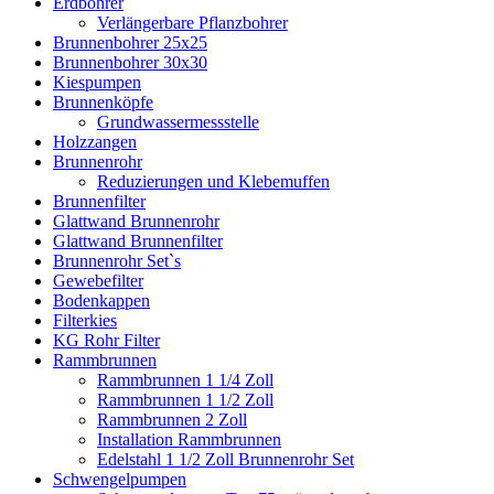
Erdbohrer
Verlängerbare Pflanzbohrer
Brunnenbohrer 25x25
Brunnenbohrer 30x30
Kiespumpen
Brunnenköpfe
Grundwassermessstelle
Holzzangen
Brunnenrohr
Reduzierungen und Klebemuffen
Brunnenfilter
Glattwand Brunnenrohr
Glattwand Brunnenfilter
Brunnenrohr Set`s
Gewebefilter
Bodenkappen
Filterkies
KG Rohr Filter
Rammbrunnen
Rammbrunnen 1 1/4 Zoll
Rammbrunnen 1 1/2 Zoll
Rammbrunnen 2 Zoll
Installation Rammbrunnen
Edelstahl 1 1/2 Zoll Brunnenrohr Set
Schwengelpumpen