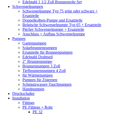
Edelstahl 1 1/2 Zoll Brunnenrohr Set
Schwengelpumpen
Schwengelpumpe Typ 75 grün oder schwarz +
Ersatzteile
Doppelkolben-Pumpe und Ersatzteile
Belgische Schwengelpumpe Typ 65 + Ersatzteile
Pitcher Schwengelpumpe + Ersatzteile
Anschluss + Aufbau Schwengelpumpe
Pumpen
Gartenpumpen
Solarbrunnenpumpen
Ersatzteile für Brunnenpumpen
Edelstahl Drahtseil
2" Brunnenpumpe
Brunnenpumpen 3 Zoll
Tiefbrunnenpumpen 4 Zoll
für Wärmepumpen
Pumpen für Zisternen
Schmutzwasser-Tauchpumpen
Handpumpen
Druckschalter
Installation
Fittings
PE Fittings + Rohr
PE 32