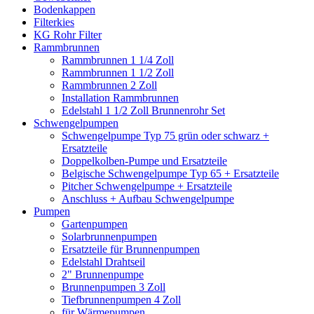
Bodenkappen
Filterkies
KG Rohr Filter
Rammbrunnen
Rammbrunnen 1 1/4 Zoll
Rammbrunnen 1 1/2 Zoll
Rammbrunnen 2 Zoll
Installation Rammbrunnen
Edelstahl 1 1/2 Zoll Brunnenrohr Set
Schwengelpumpen
Schwengelpumpe Typ 75 grün oder schwarz +
Ersatzteile
Doppelkolben-Pumpe und Ersatzteile
Belgische Schwengelpumpe Typ 65 + Ersatzteile
Pitcher Schwengelpumpe + Ersatzteile
Anschluss + Aufbau Schwengelpumpe
Pumpen
Gartenpumpen
Solarbrunnenpumpen
Ersatzteile für Brunnenpumpen
Edelstahl Drahtseil
2" Brunnenpumpe
Brunnenpumpen 3 Zoll
Tiefbrunnenpumpen 4 Zoll
für Wärmepumpen