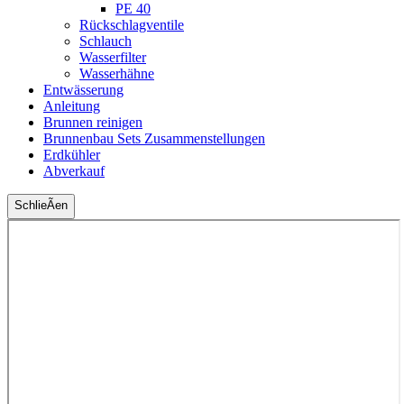
PE 40
Rückschlagventile
Schlauch
Wasserfilter
Wasserhähne
Entwässerung
Anleitung
Brunnen reinigen
Brunnenbau Sets Zusammenstellungen
Erdkühler
Abverkauf
SchlieÃen