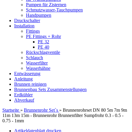
Pumpen für Zisternen
Schmutzwasser-Tauchpumpen
Handpumpen
Druckschalter
Installation
Fittings
PE Fittings + Rohr
PE 32
PE 40
Rückschlagventile
Schlauch
Wasserfilter
Wasserhähne
Entwässerung
Anleitung
Brunnen reinigen
Brunnenbau Sets Zusammenstellungen
Erdkühler
Abverkauf
Startseite
»
Brunnenrohr Set`s
»
Brunnenrohrset DN 80 5m 7m 9m
11m 13m 15m - Brunnenrohr Brunnenfilter Sumpfrohr 0.3 - 0.5 -
0.75 - 1mm
Artikeldatenblatt drucken