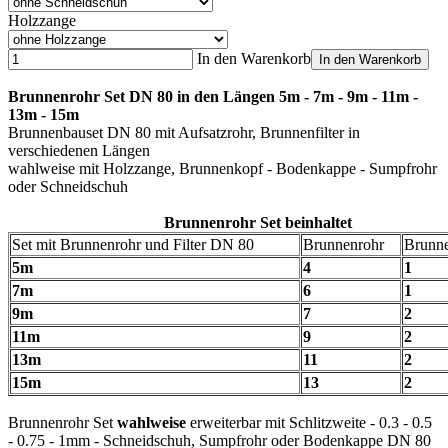
Holzzange
In den Warenkorb
In den Warenkorb
Brunnenrohr Set DN 80 in den Längen 5m - 7m - 9m - 11m -
13m - 15m
Brunnenbauset DN 80 mit Aufsatzrohr, Brunnenfilter in
verschiedenen Längen
wahlweise mit Holzzange, Brunnenkopf - Bodenkappe - Sumpfrohr
oder Schneidschuh
Brunnenrohr Set beinhaltet
Set mit Brunnenrohr und Filter DN 80
Brunnenrohr
Brunne
5m
4
1
7m
6
1
9m
7
2
11m
9
2
13m
11
2
15m
13
2
Brunnenrohr Set
wahlweise
erweiterbar mit Schlitzweite - 0.3 - 0.5
- 0.75 - 1mm - Schneidschuh, Sumpfrohr oder Bodenkappe DN 80