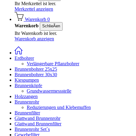
Ihr Merkzettel ist leer.
Merkzettel anzeigen
Warenkorb
0
Warenkorb
SchlieÃen
Ihr Warenkorb ist leer.
Warenkorb anzeigen
Erdbohrer
Verlängerbare Pflanzbohrer
Brunnenbohrer 25x25
Brunnenbohrer 30x30
Kiespumpen
Brunnenköpfe
Grundwassermessstelle
Holzzangen
Brunnenrohr
Reduzierungen und Klebemuffen
Brunnenfilter
Glattwand Brunnenrohr
Glattwand Brunnenfilter
Brunnenrohr Set`s
Gewebefilter