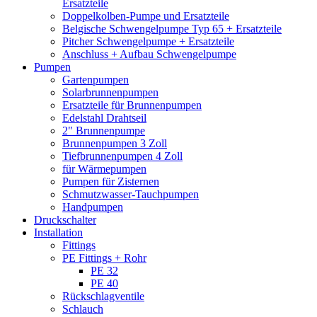
Ersatzteile
Doppelkolben-Pumpe und Ersatzteile
Belgische Schwengelpumpe Typ 65 + Ersatzteile
Pitcher Schwengelpumpe + Ersatzteile
Anschluss + Aufbau Schwengelpumpe
Pumpen
Gartenpumpen
Solarbrunnenpumpen
Ersatzteile für Brunnenpumpen
Edelstahl Drahtseil
2" Brunnenpumpe
Brunnenpumpen 3 Zoll
Tiefbrunnenpumpen 4 Zoll
für Wärmepumpen
Pumpen für Zisternen
Schmutzwasser-Tauchpumpen
Handpumpen
Druckschalter
Installation
Fittings
PE Fittings + Rohr
PE 32
PE 40
Rückschlagventile
Schlauch