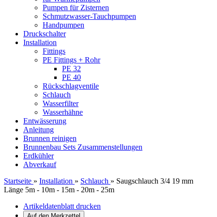
Pumpen für Zisternen
Schmutzwasser-Tauchpumpen
Handpumpen
Druckschalter
Installation
Fittings
PE Fittings + Rohr
PE 32
PE 40
Rückschlagventile
Schlauch
Wasserfilter
Wasserhähne
Entwässerung
Anleitung
Brunnen reinigen
Brunnenbau Sets Zusammenstellungen
Erdkühler
Abverkauf
Startseite
»
Installation
»
Schlauch
»
Saugschlauch 3/4 19 mm
Länge 5m - 10m - 15m - 20m - 25m
Artikeldatenblatt drucken