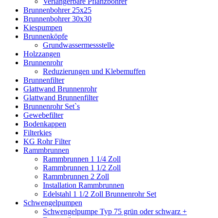
Verlängerbare Pflanzbohrer
Brunnenbohrer 25x25
Brunnenbohrer 30x30
Kiespumpen
Brunnenköpfe
Grundwassermessstelle
Holzzangen
Brunnenrohr
Reduzierungen und Klebemuffen
Brunnenfilter
Glattwand Brunnenrohr
Glattwand Brunnenfilter
Brunnenrohr Set`s
Gewebefilter
Bodenkappen
Filterkies
KG Rohr Filter
Rammbrunnen
Rammbrunnen 1 1/4 Zoll
Rammbrunnen 1 1/2 Zoll
Rammbrunnen 2 Zoll
Installation Rammbrunnen
Edelstahl 1 1/2 Zoll Brunnenrohr Set
Schwengelpumpen
Schwengelpumpe Typ 75 grün oder schwarz +