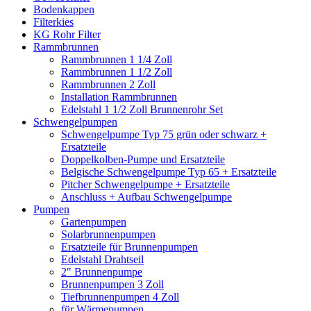
Bodenkappen
Filterkies
KG Rohr Filter
Rammbrunnen
Rammbrunnen 1 1/4 Zoll
Rammbrunnen 1 1/2 Zoll
Rammbrunnen 2 Zoll
Installation Rammbrunnen
Edelstahl 1 1/2 Zoll Brunnenrohr Set
Schwengelpumpen
Schwengelpumpe Typ 75 grün oder schwarz +
Ersatzteile
Doppelkolben-Pumpe und Ersatzteile
Belgische Schwengelpumpe Typ 65 + Ersatzteile
Pitcher Schwengelpumpe + Ersatzteile
Anschluss + Aufbau Schwengelpumpe
Pumpen
Gartenpumpen
Solarbrunnenpumpen
Ersatzteile für Brunnenpumpen
Edelstahl Drahtseil
2" Brunnenpumpe
Brunnenpumpen 3 Zoll
Tiefbrunnenpumpen 4 Zoll
für Wärmepumpen