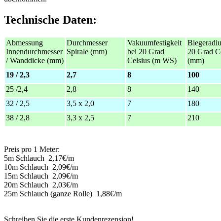
Technische Daten:
Abmessung
Durchmesser
Vakuumfestigkeit
Biegeradiu
Innendurchmesser
Spirale (mm)
bei 20 Grad
20 Grad Ce
/ Wanddicke (mm)
Celsius (m WS)
(mm)
19 / 2,3
2,7
8
100
25 /2,4
2,8
8
140
32 / 2,5
3,5 x 2,0
7
180
38 / 2,8
3,3 x 2,5
7
210
Preis pro 1 Meter:
5m Schlauch 2,17€/m
10m Schlauch 2,09€/m
15m Schlauch 2,09€/m
20m Schlauch 2,03€/m
25m Schlauch (ganze Rolle) 1,88€/m
Schreiben Sie die erste Kundenrezension!