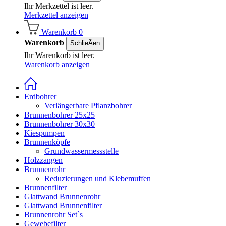
Ihr Merkzettel ist leer.
Merkzettel anzeigen
Warenkorb
0
Warenkorb
SchlieÃen
Ihr Warenkorb ist leer.
Warenkorb anzeigen
Erdbohrer
Verlängerbare Pflanzbohrer
Brunnenbohrer 25x25
Brunnenbohrer 30x30
Kiespumpen
Brunnenköpfe
Grundwassermessstelle
Holzzangen
Brunnenrohr
Reduzierungen und Klebemuffen
Brunnenfilter
Glattwand Brunnenrohr
Glattwand Brunnenfilter
Brunnenrohr Set`s
Gewebefilter