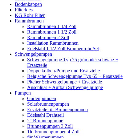
Bodenkappen
Filterkies
KG Rohr Filter
Rammbrunnen
Rammbrunnen 1 1/4 Zoll
Rammbrunnen 1 1/2 Zoll
Rammbrunnen 2 Zoll
Installation Rammbrunnen
Edelstahl 1 1/2 Zoll Brunnenrohr Set
Schwengelpumpen
Schwengelpumpe Typ 75 grün oder schwarz +
Ersatzteile
Doppelkolben-Pumpe und Ersatzteile
Belgische Schwengelpumpe Typ 65 + Ersatzteile
Pitcher Schwengelpumpe + Ersatzteile
Anschluss + Aufbau Schwengelpumpe
Pumpen
Gartenpumpen
Solarbrunnenpumpen
Ersatzteile für Brunnenpumpen
Edelstahl Drahtseil
2" Brunnenpumpe
Brunnenpumpen 3 Zoll
Tiefbrunnenpumpen 4 Zoll
für Wärmepumpen