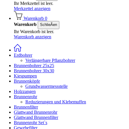
Ihr Merkzettel ist leer.
Merkzettel anzeigen
Warenkorb
0
Warenkorb
SchlieÃen
Ihr Warenkorb ist leer.
Warenkorb anzeigen
Erdbohrer
Verlängerbare Pflanzbohrer
Brunnenbohrer 25x25
Brunnenbohrer 30x30
Kiespumpen
Brunnenköpfe
Grundwassermessstelle
Holzzangen
Brunnenrohr
Reduzierungen und Klebemuffen
Brunnenfilter
Glattwand Brunnenrohr
Glattwand Brunnenfilter
Brunnenrohr Set`s
Gewebefilter