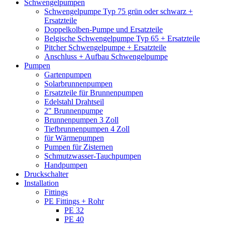
Schwengelpumpen
Schwengelpumpe Typ 75 grün oder schwarz +
Ersatzteile
Doppelkolben-Pumpe und Ersatzteile
Belgische Schwengelpumpe Typ 65 + Ersatzteile
Pitcher Schwengelpumpe + Ersatzteile
Anschluss + Aufbau Schwengelpumpe
Pumpen
Gartenpumpen
Solarbrunnenpumpen
Ersatzteile für Brunnenpumpen
Edelstahl Drahtseil
2" Brunnenpumpe
Brunnenpumpen 3 Zoll
Tiefbrunnenpumpen 4 Zoll
für Wärmepumpen
Pumpen für Zisternen
Schmutzwasser-Tauchpumpen
Handpumpen
Druckschalter
Installation
Fittings
PE Fittings + Rohr
PE 32
PE 40