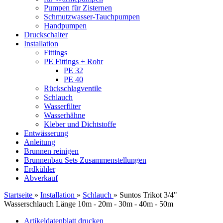
Pumpen für Zisternen
Schmutzwasser-Tauchpumpen
Handpumpen
Druckschalter
Installation
Fittings
PE Fittings + Rohr
PE 32
PE 40
Rückschlagventile
Schlauch
Wasserfilter
Wasserhähne
Kleber und Dichtstoffe
Entwässerung
Anleitung
Brunnen reinigen
Brunnenbau Sets Zusammenstellungen
Erdkühler
Abverkauf
Startseite
»
Installation
»
Schlauch
»
Suntos Trikot 3/4"
Wasserschlauch Länge 10m - 20m - 30m - 40m - 50m
Artikeldatenblatt drucken