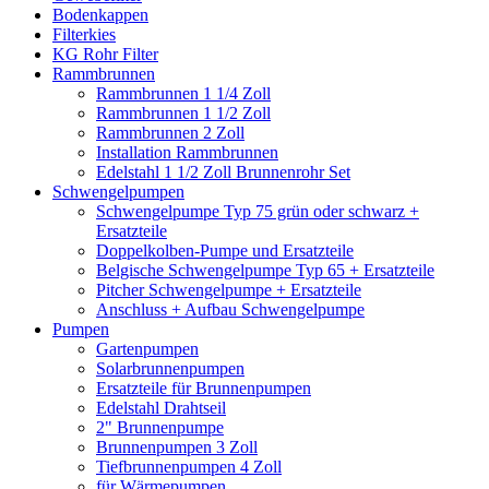
Bodenkappen
Filterkies
KG Rohr Filter
Rammbrunnen
Rammbrunnen 1 1/4 Zoll
Rammbrunnen 1 1/2 Zoll
Rammbrunnen 2 Zoll
Installation Rammbrunnen
Edelstahl 1 1/2 Zoll Brunnenrohr Set
Schwengelpumpen
Schwengelpumpe Typ 75 grün oder schwarz +
Ersatzteile
Doppelkolben-Pumpe und Ersatzteile
Belgische Schwengelpumpe Typ 65 + Ersatzteile
Pitcher Schwengelpumpe + Ersatzteile
Anschluss + Aufbau Schwengelpumpe
Pumpen
Gartenpumpen
Solarbrunnenpumpen
Ersatzteile für Brunnenpumpen
Edelstahl Drahtseil
2" Brunnenpumpe
Brunnenpumpen 3 Zoll
Tiefbrunnenpumpen 4 Zoll
für Wärmepumpen