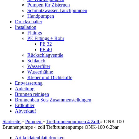
Pumpen für Zisternen
Schmutzwasser-Tauchpumpen
Handpumpen
Druckschalter
Installation
Fittings
PE Fittings + Rohr
PE 32
PE 40
Rückschlagventile
Schlauch
Wasserfilter
Wasserhähne
Kleber und Dichtstoffe
Entwässerung
Anleitung
Brunnen reinigen
Brunnenbau Sets Zusammenstellungen
Erdkühler
Abverkauf
Startseite
»
Pumpen
»
Tiefbrunnenpumpen 4 Zoll
»
ONK 100
Brunnenpumpe 4 zoll Tiefbrunnenpumpe ONK-100 6.2bar
Artikeldatenblatt drucken