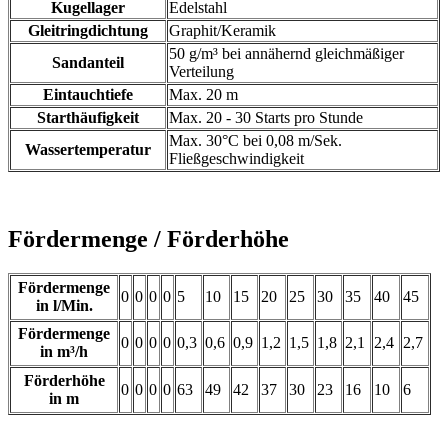
Kugellager
Edelstahl
Gleitringdichtung
Graphit/Keramik
50 g/m³ bei annähernd gleichmäßiger
Sandanteil
Verteilung
Eintauchtiefe
Max. 20 m
Starthäufigkeit
Max. 20 - 30 Starts pro Stunde
Max. 30°C bei 0,08 m/Sek.
Wassertemperatur
Fließgeschwindigkeit
Fördermenge / Förderhöhe
Fördermenge
0
0
0
0
5
10
15
20
25
30
35
40
45
in l/Min.
Fördermenge
0
0
0
0
0,3
0,6
0,9
1,2
1,5
1,8
2,1
2,4
2,7
in m³/h
Förderhöhe
0
0
0
0
63
49
42
37
30
23
16
10
6
in m