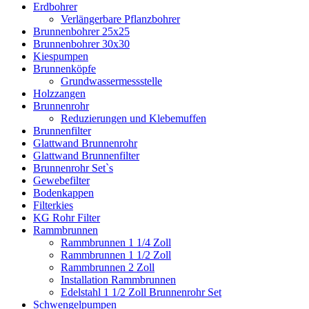
Erdbohrer
Verlängerbare Pflanzbohrer
Brunnenbohrer 25x25
Brunnenbohrer 30x30
Kiespumpen
Brunnenköpfe
Grundwassermessstelle
Holzzangen
Brunnenrohr
Reduzierungen und Klebemuffen
Brunnenfilter
Glattwand Brunnenrohr
Glattwand Brunnenfilter
Brunnenrohr Set`s
Gewebefilter
Bodenkappen
Filterkies
KG Rohr Filter
Rammbrunnen
Rammbrunnen 1 1/4 Zoll
Rammbrunnen 1 1/2 Zoll
Rammbrunnen 2 Zoll
Installation Rammbrunnen
Edelstahl 1 1/2 Zoll Brunnenrohr Set
Schwengelpumpen