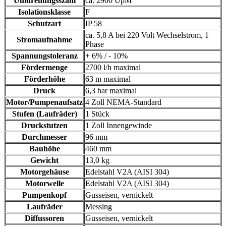
Umdrehungsszahl
ca. 2900 UpM
Isolationsklasse
F
Schutzart
IP 58
ca. 5,8 A bei 220 Volt Wechselstrom, 1
Stromaufnahme
Phase
Spannungstoleranz
+ 6% / - 10%
Fördermenge
2700 l/h maximal
Förderhöhe
63 m maximal
Druck
6,3 bar maximal
Motor/Pumpenaufsatz
4 Zoll NEMA-Standard
Stufen (Laufräder)
1 Stück
Druckstutzen
1 Zoll Innengewinde
Durchmesser
96 mm
Bauhöhe
460 mm
Gewicht
13,0 kg
Motorgehäuse
Edelstahl V2A (AISI 304)
Motorwelle
Edelstahl V2A (AISI 304)
Pumpenkopf
Gusseisen, vernickelt
Laufräder
Messing
Diffussoren
Gusseisen, vernickelt