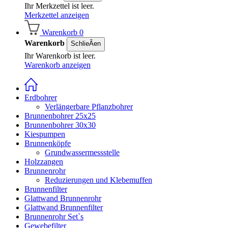
Ihr Merkzettel ist leer.
Merkzettel anzeigen
Warenkorb
0
Warenkorb
SchlieÃen
Ihr Warenkorb ist leer.
Warenkorb anzeigen
Erdbohrer
Verlängerbare Pflanzbohrer
Brunnenbohrer 25x25
Brunnenbohrer 30x30
Kiespumpen
Brunnenköpfe
Grundwassermessstelle
Holzzangen
Brunnenrohr
Reduzierungen und Klebemuffen
Brunnenfilter
Glattwand Brunnenrohr
Glattwand Brunnenfilter
Brunnenrohr Set`s
Gewebefilter