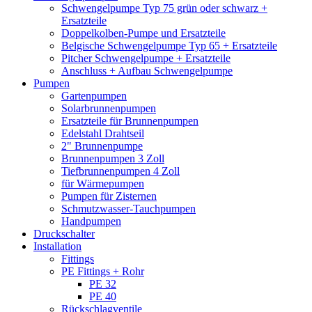
Schwengelpumpe Typ 75 grün oder schwarz +
Ersatzteile
Doppelkolben-Pumpe und Ersatzteile
Belgische Schwengelpumpe Typ 65 + Ersatzteile
Pitcher Schwengelpumpe + Ersatzteile
Anschluss + Aufbau Schwengelpumpe
Pumpen
Gartenpumpen
Solarbrunnenpumpen
Ersatzteile für Brunnenpumpen
Edelstahl Drahtseil
2" Brunnenpumpe
Brunnenpumpen 3 Zoll
Tiefbrunnenpumpen 4 Zoll
für Wärmepumpen
Pumpen für Zisternen
Schmutzwasser-Tauchpumpen
Handpumpen
Druckschalter
Installation
Fittings
PE Fittings + Rohr
PE 32
PE 40
Rückschlagventile