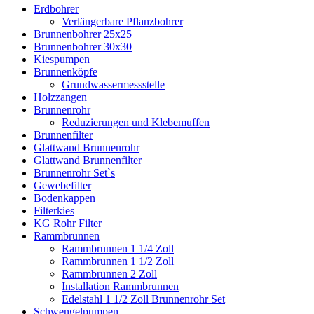
Erdbohrer
Verlängerbare Pflanzbohrer
Brunnenbohrer 25x25
Brunnenbohrer 30x30
Kiespumpen
Brunnenköpfe
Grundwassermessstelle
Holzzangen
Brunnenrohr
Reduzierungen und Klebemuffen
Brunnenfilter
Glattwand Brunnenrohr
Glattwand Brunnenfilter
Brunnenrohr Set`s
Gewebefilter
Bodenkappen
Filterkies
KG Rohr Filter
Rammbrunnen
Rammbrunnen 1 1/4 Zoll
Rammbrunnen 1 1/2 Zoll
Rammbrunnen 2 Zoll
Installation Rammbrunnen
Edelstahl 1 1/2 Zoll Brunnenrohr Set
Schwengelpumpen