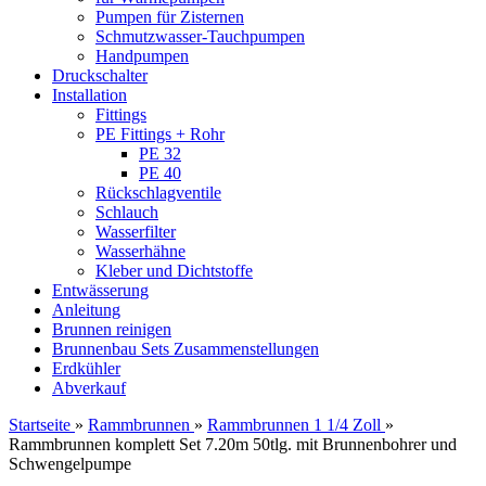
Pumpen für Zisternen
Schmutzwasser-Tauchpumpen
Handpumpen
Druckschalter
Installation
Fittings
PE Fittings + Rohr
PE 32
PE 40
Rückschlagventile
Schlauch
Wasserfilter
Wasserhähne
Kleber und Dichtstoffe
Entwässerung
Anleitung
Brunnen reinigen
Brunnenbau Sets Zusammenstellungen
Erdkühler
Abverkauf
Startseite
»
Rammbrunnen
»
Rammbrunnen 1 1/4 Zoll
»
Rammbrunnen komplett Set 7.20m 50tlg. mit Brunnenbohrer und
Schwengelpumpe