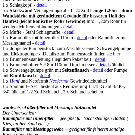
1 x Schlagkopf -
detail
5 x
Starkwand
Verlängerungsrohr 1 1/4 Zoll
Länge 1,20m - 4mm
Wandstärke mit gerändeltem Gewinde für besseren Halt des
Hanfes!
(leicht konisches Rohr Gewinde)
Info: 1,20m Rohr für
weniger Muffenverbindungen -
detail
6 x Muffe - Stahl Schlagmuffe -
detail
1 x Rammfilter mit Innenfilter 115cm -
detail
oder Rammfilter mit
Messingmantel -
detail
1 x doppelter Pumpenstock zum Anschluss einer Schwengelpumpe
und Elektropumpe - Details zum Pumpenstock finden sie
hier
1 x Brunnenbauanleitung (liegt dem Paket bei) -
detail
1 x Brunnenbohrer Set 8m 110mm Durchmesser -
details
ähnlich
1 x Schwengelpumpe grün mit
Seitenflansch
-
detail
oder Pumpe
mit
Rundflansch
-
detail
1 x
Hanf
und Neofermit
Neofermit
Gewindedichtmittel
1 x Spülmuffe Set - besteht aus Reduzierung 1 1/4 IG auf 3/4IG,
3/4Tülle auf 1/2 Zoll Schlauch, 2 x Schlauchschellen
wahlweise Außenfilter mit Messingschutzmantel
Der Unterschied:
Rammfilter mit Innenfilter
= geeignet für leicht steinigen Boden (
Kies, grober Sand etc...)
Rammfilter mit Messinggewebe
= geeignet für feineren sandige
Böden ohne Steine