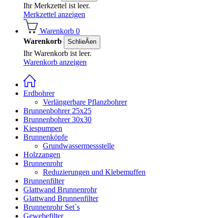
Ihr Merkzettel ist leer.
Merkzettel anzeigen
Warenkorb
0
Warenkorb
SchlieÃen
Ihr Warenkorb ist leer.
Warenkorb anzeigen
Erdbohrer
Verlängerbare Pflanzbohrer
Brunnenbohrer 25x25
Brunnenbohrer 30x30
Kiespumpen
Brunnenköpfe
Grundwassermessstelle
Holzzangen
Brunnenrohr
Reduzierungen und Klebemuffen
Brunnenfilter
Glattwand Brunnenrohr
Glattwand Brunnenfilter
Brunnenrohr Set`s
Gewebefilter