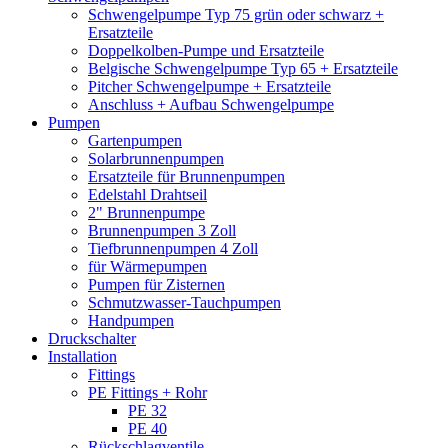
Schwengelpumpe Typ 75 grün oder schwarz +
Ersatzteile
Doppelkolben-Pumpe und Ersatzteile
Belgische Schwengelpumpe Typ 65 + Ersatzteile
Pitcher Schwengelpumpe + Ersatzteile
Anschluss + Aufbau Schwengelpumpe
Pumpen
Gartenpumpen
Solarbrunnenpumpen
Ersatzteile für Brunnenpumpen
Edelstahl Drahtseil
2" Brunnenpumpe
Brunnenpumpen 3 Zoll
Tiefbrunnenpumpen 4 Zoll
für Wärmepumpen
Pumpen für Zisternen
Schmutzwasser-Tauchpumpen
Handpumpen
Druckschalter
Installation
Fittings
PE Fittings + Rohr
PE 32
PE 40
Rückschlagventile