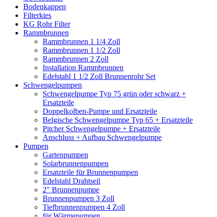
Bodenkappen
Filterkies
KG Rohr Filter
Rammbrunnen
Rammbrunnen 1 1/4 Zoll
Rammbrunnen 1 1/2 Zoll
Rammbrunnen 2 Zoll
Installation Rammbrunnen
Edelstahl 1 1/2 Zoll Brunnenrohr Set
Schwengelpumpen
Schwengelpumpe Typ 75 grün oder schwarz +
Ersatzteile
Doppelkolben-Pumpe und Ersatzteile
Belgische Schwengelpumpe Typ 65 + Ersatzteile
Pitcher Schwengelpumpe + Ersatzteile
Anschluss + Aufbau Schwengelpumpe
Pumpen
Gartenpumpen
Solarbrunnenpumpen
Ersatzteile für Brunnenpumpen
Edelstahl Drahtseil
2" Brunnenpumpe
Brunnenpumpen 3 Zoll
Tiefbrunnenpumpen 4 Zoll
für Wärmepumpen