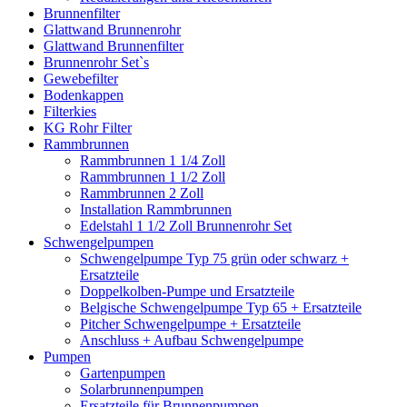
Brunnenfilter
Glattwand Brunnenrohr
Glattwand Brunnenfilter
Brunnenrohr Set`s
Gewebefilter
Bodenkappen
Filterkies
KG Rohr Filter
Rammbrunnen
Rammbrunnen 1 1/4 Zoll
Rammbrunnen 1 1/2 Zoll
Rammbrunnen 2 Zoll
Installation Rammbrunnen
Edelstahl 1 1/2 Zoll Brunnenrohr Set
Schwengelpumpen
Schwengelpumpe Typ 75 grün oder schwarz +
Ersatzteile
Doppelkolben-Pumpe und Ersatzteile
Belgische Schwengelpumpe Typ 65 + Ersatzteile
Pitcher Schwengelpumpe + Ersatzteile
Anschluss + Aufbau Schwengelpumpe
Pumpen
Gartenpumpen
Solarbrunnenpumpen
Ersatzteile für Brunnenpumpen