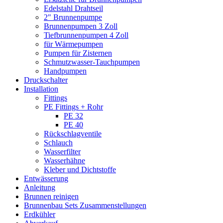
Edelstahl Drahtseil
2" Brunnenpumpe
Brunnenpumpen 3 Zoll
Tiefbrunnenpumpen 4 Zoll
für Wärmepumpen
Pumpen für Zisternen
Schmutzwasser-Tauchpumpen
Handpumpen
Druckschalter
Installation
Fittings
PE Fittings + Rohr
PE 32
PE 40
Rückschlagventile
Schlauch
Wasserfilter
Wasserhähne
Kleber und Dichtstoffe
Entwässerung
Anleitung
Brunnen reinigen
Brunnenbau Sets Zusammenstellungen
Erdkühler