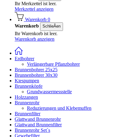
Ihr Merkzettel ist leer.
Merkzettel anzeigen
Warenkorb
0
Warenkorb
SchlieÃen
Ihr Warenkorb ist leer.
Warenkorb anzeigen
Erdbohrer
Verlängerbare Pflanzbohrer
Brunnenbohrer 25x25
Brunnenbohrer 30x30
Kiespumpen
Brunnenköpfe
Grundwassermessstelle
Holzzangen
Brunnenrohr
Reduzierungen und Klebemuffen
Brunnenfilter
Glattwand Brunnenrohr
Glattwand Brunnenfilter
Brunnenrohr Set`s
Gewebefilter