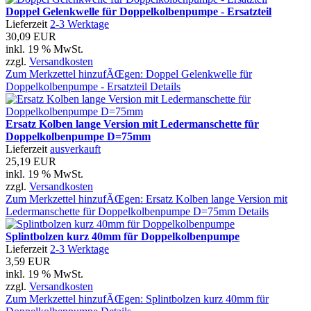
Doppel Gelenkwelle für Doppelkolbenpumpe - Ersatzteil
Lieferzeit
2-3 Werktage
30,09 EUR
inkl. 19 % MwSt.
zzgl.
Versandkosten
Zum Merkzettel hinzufÃŒgen: Doppel Gelenkwelle für
Doppelkolbenpumpe - Ersatzteil
Details
Ersatz Kolben lange Version mit Ledermanschette für
Doppelkolbenpumpe D=75mm
Lieferzeit
ausverkauft
25,19 EUR
inkl. 19 % MwSt.
zzgl.
Versandkosten
Zum Merkzettel hinzufÃŒgen: Ersatz Kolben lange Version mit
Ledermanschette für Doppelkolbenpumpe D=75mm
Details
Splintbolzen kurz 40mm für Doppelkolbenpumpe
Lieferzeit
2-3 Werktage
3,59 EUR
inkl. 19 % MwSt.
zzgl.
Versandkosten
Zum Merkzettel hinzufÃŒgen: Splintbolzen kurz 40mm für