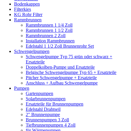
Bodenkappen
Filterkies
KG Rohr Filter
Rammbrunnen
Rammbrunnen 1 1/4 Zoll
Rammbrunnen 1 1/2 Zoll
Rammbrunnen 2 Zoll
Installation Rammbrunnen
Edelstahl 1 1/2 Zoll Brunnenrohr Set
Schwengelpumpen
Schwengelpumpe Typ 75 grün oder schwarz +
Ersatzteile
Doppelkolben-Pumpe und Ersatzteile
Belgische Schwengelpumpe Typ 65 + Ersatzteile
Pitcher Schwengelpumpe + Ersatzteile
Anschluss + Aufbau Schwengelpumpe
Pumpen
Gartenpumpen
Solarbrunnenpumpen
Ersatzteile für Brunnenpumpen
Edelstahl Drahtseil
2" Brunnenpumpe
Brunnenpumpen 3 Zoll
Tiefbrunnenpumpen 4 Zoll
für Wärmepumpen