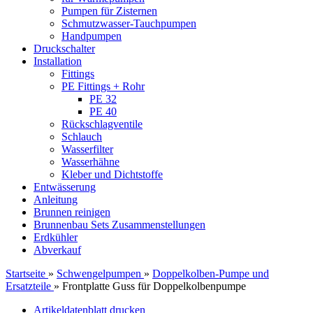
Pumpen für Zisternen
Schmutzwasser-Tauchpumpen
Handpumpen
Druckschalter
Installation
Fittings
PE Fittings + Rohr
PE 32
PE 40
Rückschlagventile
Schlauch
Wasserfilter
Wasserhähne
Kleber und Dichtstoffe
Entwässerung
Anleitung
Brunnen reinigen
Brunnenbau Sets Zusammenstellungen
Erdkühler
Abverkauf
Startseite
»
Schwengelpumpen
»
Doppelkolben-Pumpe und
Ersatzteile
»
Frontplatte Guss für Doppelkolbenpumpe
Artikeldatenblatt drucken