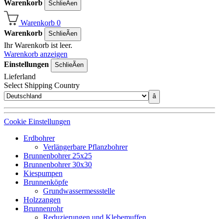
Warenkorb
SchlieÃen
Warenkorb
0
Warenkorb
SchlieÃen
Ihr Warenkorb ist leer.
Warenkorb anzeigen
Einstellungen
SchlieÃen
Lieferland
Select Shipping Country
â
Cookie Einstellungen
Erdbohrer
Verlängerbare Pflanzbohrer
Brunnenbohrer 25x25
Brunnenbohrer 30x30
Kiespumpen
Brunnenköpfe
Grundwassermessstelle
Holzzangen
Brunnenrohr
Reduzierungen und Klebemuffen