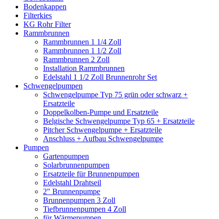
Bodenkappen
Filterkies
KG Rohr Filter
Rammbrunnen
Rammbrunnen 1 1/4 Zoll
Rammbrunnen 1 1/2 Zoll
Rammbrunnen 2 Zoll
Installation Rammbrunnen
Edelstahl 1 1/2 Zoll Brunnenrohr Set
Schwengelpumpen
Schwengelpumpe Typ 75 grün oder schwarz +
Ersatzteile
Doppelkolben-Pumpe und Ersatzteile
Belgische Schwengelpumpe Typ 65 + Ersatzteile
Pitcher Schwengelpumpe + Ersatzteile
Anschluss + Aufbau Schwengelpumpe
Pumpen
Gartenpumpen
Solarbrunnenpumpen
Ersatzteile für Brunnenpumpen
Edelstahl Drahtseil
2" Brunnenpumpe
Brunnenpumpen 3 Zoll
Tiefbrunnenpumpen 4 Zoll
für Wärmepumpen