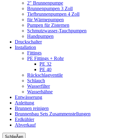
2" Brunnenpumpe
Brunnenpumpen 3 Zoll
Tiefbrunnenpumpen 4 Zoll
für Wärmepumpen
Pumpen für Zisternen
Schmutzwasser-Tauchpumpen
Handpumpen
Druckschalter
Installation
Fittings
PE Fittings + Rohr
PE 32
PE 40
Rückschlagventile
Schlauch
Wasserfilter
Wasserhähne
Entwässerung
Anleitung
Brunnen reinigen
Brunnenbau Sets Zusammenstellungen
Erdkühler
Abverkauf
SchlieÃen