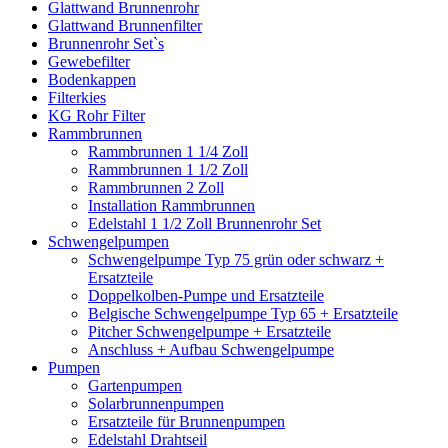
Glattwand Brunnenrohr
Glattwand Brunnenfilter
Brunnenrohr Set`s
Gewebefilter
Bodenkappen
Filterkies
KG Rohr Filter
Rammbrunnen
Rammbrunnen 1 1/4 Zoll
Rammbrunnen 1 1/2 Zoll
Rammbrunnen 2 Zoll
Installation Rammbrunnen
Edelstahl 1 1/2 Zoll Brunnenrohr Set
Schwengelpumpen
Schwengelpumpe Typ 75 grün oder schwarz +
Ersatzteile
Doppelkolben-Pumpe und Ersatzteile
Belgische Schwengelpumpe Typ 65 + Ersatzteile
Pitcher Schwengelpumpe + Ersatzteile
Anschluss + Aufbau Schwengelpumpe
Pumpen
Gartenpumpen
Solarbrunnenpumpen
Ersatzteile für Brunnenpumpen
Edelstahl Drahtseil