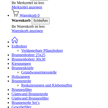
Ihr Merkzettel ist leer.
Merkzettel anzeigen
Warenkorb
0
Warenkorb
SchlieÃen
Ihr Warenkorb ist leer.
Warenkorb anzeigen
Erdbohrer
Verlängerbare Pflanzbohrer
Brunnenbohrer 25x25
Brunnenbohrer 30x30
Kiespumpen
Brunnenköpfe
Grundwassermessstelle
Holzzangen
Brunnenrohr
Reduzierungen und Klebemuffen
Brunnenfilter
Glattwand Brunnenrohr
Glattwand Brunnenfilter
Brunnenrohr Set`s
Gewebefilter