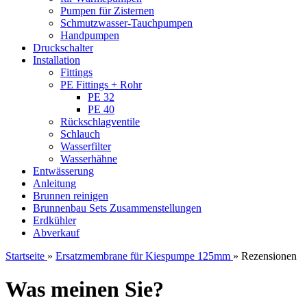
Pumpen für Zisternen
Schmutzwasser-Tauchpumpen
Handpumpen
Druckschalter
Installation
Fittings
PE Fittings + Rohr
PE 32
PE 40
Rückschlagventile
Schlauch
Wasserfilter
Wasserhähne
Entwässerung
Anleitung
Brunnen reinigen
Brunnenbau Sets Zusammenstellungen
Erdkühler
Abverkauf
Startseite
»
Ersatzmembrane für Kiespumpe 125mm
»
Rezensionen
Was meinen Sie?