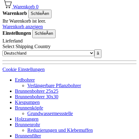
Warenkorb
0
Warenkorb
SchlieÃen
Ihr Warenkorb ist leer.
Warenkorb anzeigen
Einstellungen
SchlieÃen
Lieferland
Select Shipping Country
â
Cookie Einstellungen
Erdbohrer
Verlängerbare Pflanzbohrer
Brunnenbohrer 25x25
Brunnenbohrer 30x30
Kiespumpen
Brunnenköpfe
Grundwassermessstelle
Holzzangen
Brunnenrohr
Reduzierungen und Klebemuffen
Brunnenfilter