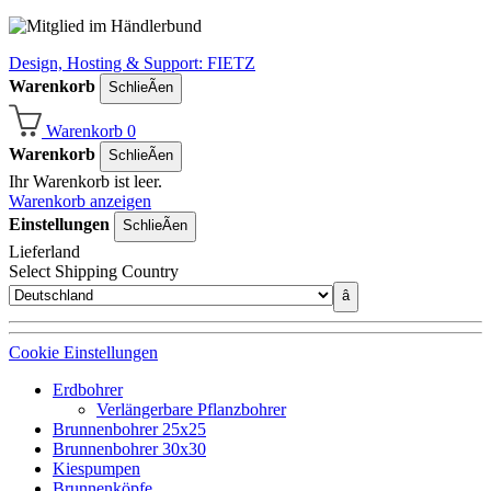
Design, Hosting & Support: FIETZ
Warenkorb
SchlieÃen
Warenkorb
0
Warenkorb
SchlieÃen
Ihr Warenkorb ist leer.
Warenkorb anzeigen
Einstellungen
SchlieÃen
Lieferland
Select Shipping Country
â
Cookie Einstellungen
Erdbohrer
Verlängerbare Pflanzbohrer
Brunnenbohrer 25x25
Brunnenbohrer 30x30
Kiespumpen
Brunnenköpfe