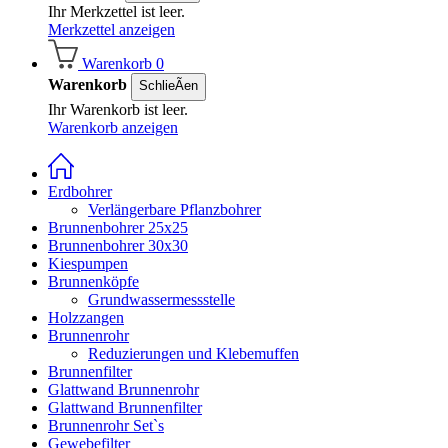
Ihr Merkzettel ist leer.
Merkzettel anzeigen
Warenkorb
0
Warenkorb
SchlieÃen
Ihr Warenkorb ist leer.
Warenkorb anzeigen
Erdbohrer
Verlängerbare Pflanzbohrer
Brunnenbohrer 25x25
Brunnenbohrer 30x30
Kiespumpen
Brunnenköpfe
Grundwassermessstelle
Holzzangen
Brunnenrohr
Reduzierungen und Klebemuffen
Brunnenfilter
Glattwand Brunnenrohr
Glattwand Brunnenfilter
Brunnenrohr Set`s
Gewebefilter