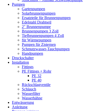
Pumpen
Gartenpumpen
Solarbrunnenpumpen
Ersatzteile für Brunnenpumpen
Edelstahl Drahtseil
2" Brunnenpumpe
Brunnenpumpen 3 Zoll
Tiefbrunnenpumpen 4 Zoll
für Wärmepumpen
Pumpen für Zisternen
Schmutzwasser-Tauchpumpen
Handpumpen
Druckschalter
Installation
Fittings
PE Fittings + Rohr
PE 32
PE 40
Rückschlagventile
Schlauch
Wasserfilter
Wasserhähne
Entwässerung
Anleitung