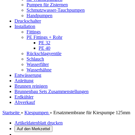
Pumpen für Zisternen
Schmutzwasser-Tauchpumpen
Handpumpen
Druckschalter
Installation
Fittings
PE Fittings + Rohr
PE 32
PE 40
Rückschlagventile
Schlauch
Wasserfilter
Wasserhähne
Entwässerung
Anleitung
Brunnen reinigen
Brunnenbau Sets Zusammenstellungen
Erdkühler
Abverkauf
Startseite
»
Kiespumpen
»
Ersatzmembrane für Kiespumpe 125mm
Artikeldatenblatt drucken