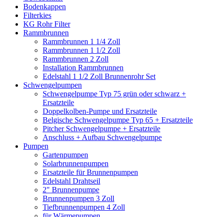
Bodenkappen
Filterkies
KG Rohr Filter
Rammbrunnen
Rammbrunnen 1 1/4 Zoll
Rammbrunnen 1 1/2 Zoll
Rammbrunnen 2 Zoll
Installation Rammbrunnen
Edelstahl 1 1/2 Zoll Brunnenrohr Set
Schwengelpumpen
Schwengelpumpe Typ 75 grün oder schwarz +
Ersatzteile
Doppelkolben-Pumpe und Ersatzteile
Belgische Schwengelpumpe Typ 65 + Ersatzteile
Pitcher Schwengelpumpe + Ersatzteile
Anschluss + Aufbau Schwengelpumpe
Pumpen
Gartenpumpen
Solarbrunnenpumpen
Ersatzteile für Brunnenpumpen
Edelstahl Drahtseil
2" Brunnenpumpe
Brunnenpumpen 3 Zoll
Tiefbrunnenpumpen 4 Zoll
für Wärmepumpen