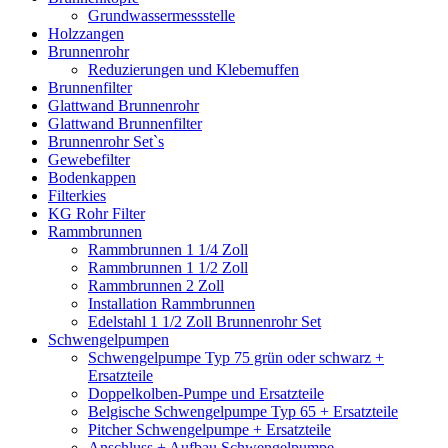
Grundwassermessstelle
Holzzangen
Brunnenrohr
Reduzierungen und Klebemuffen
Brunnenfilter
Glattwand Brunnenrohr
Glattwand Brunnenfilter
Brunnenrohr Set`s
Gewebefilter
Bodenkappen
Filterkies
KG Rohr Filter
Rammbrunnen
Rammbrunnen 1 1/4 Zoll
Rammbrunnen 1 1/2 Zoll
Rammbrunnen 2 Zoll
Installation Rammbrunnen
Edelstahl 1 1/2 Zoll Brunnenrohr Set
Schwengelpumpen
Schwengelpumpe Typ 75 grün oder schwarz +
Ersatzteile
Doppelkolben-Pumpe und Ersatzteile
Belgische Schwengelpumpe Typ 65 + Ersatzteile
Pitcher Schwengelpumpe + Ersatzteile
Anschluss + Aufbau Schwengelpumpe