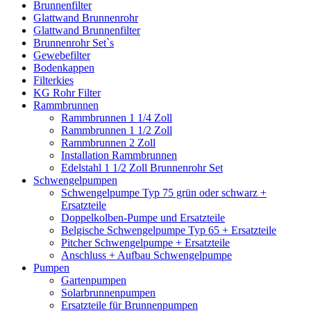
Brunnenfilter
Glattwand Brunnenrohr
Glattwand Brunnenfilter
Brunnenrohr Set`s
Gewebefilter
Bodenkappen
Filterkies
KG Rohr Filter
Rammbrunnen
Rammbrunnen 1 1/4 Zoll
Rammbrunnen 1 1/2 Zoll
Rammbrunnen 2 Zoll
Installation Rammbrunnen
Edelstahl 1 1/2 Zoll Brunnenrohr Set
Schwengelpumpen
Schwengelpumpe Typ 75 grün oder schwarz +
Ersatzteile
Doppelkolben-Pumpe und Ersatzteile
Belgische Schwengelpumpe Typ 65 + Ersatzteile
Pitcher Schwengelpumpe + Ersatzteile
Anschluss + Aufbau Schwengelpumpe
Pumpen
Gartenpumpen
Solarbrunnenpumpen
Ersatzteile für Brunnenpumpen