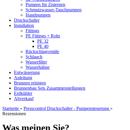
Pumpen für Zisternen
Schmutzwasser-Tauchpumpen
Handpumpen
Druckschalter
Installation
Fittings
PE Fittings + Rohr
PE 32
PE 40
Rückschlagventile
Schlauch
Wasserfilter
Wasserhähne
Entwässerung
Anleitung
Brunnen reinigen
Brunnenbau Sets Zusammenstellungen
Erdkühler
Abverkauf
Startseite
»
Presscontrol Druckschalter - Pumpensteuerung
»
Rezensionen
Was meinen Sie?