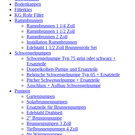
Bodenkappen
Filterkies
KG Rohr Filter
Rammbrunnen
Rammbrunnen 1 1/4 Zoll
Rammbrunnen 1 1/2 Zoll
Rammbrunnen 2 Zoll
Installation Rammbrunnen
Edelstahl 1 1/2 Zoll Brunnenrohr Set
Schwengelpumpen
Schwengelpumpe Typ 75 grün oder schwarz +
Ersatzteile
Doppelkolben-Pumpe und Ersatzteile
Belgische Schwengelpumpe Typ 65 + Ersatzteile
Pitcher Schwengelpumpe + Ersatzteile
Anschluss + Aufbau Schwengelpumpe
Pumpen
Gartenpumpen
Solarbrunnenpumpen
Ersatzteile für Brunnenpumpen
Edelstahl Drahtseil
2" Brunnenpumpe
Brunnenpumpen 3 Zoll
Tiefbrunnenpumpen 4 Zoll
für Wärmepumpen