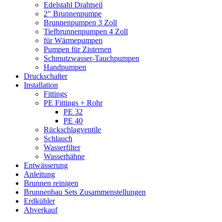
Edelstahl Drahtseil
2" Brunnenpumpe
Brunnenpumpen 3 Zoll
Tiefbrunnenpumpen 4 Zoll
für Wärmepumpen
Pumpen für Zisternen
Schmutzwasser-Tauchpumpen
Handpumpen
Druckschalter
Installation
Fittings
PE Fittings + Rohr
PE 32
PE 40
Rückschlagventile
Schlauch
Wasserfilter
Wasserhähne
Entwässerung
Anleitung
Brunnen reinigen
Brunnenbau Sets Zusammenstellungen
Erdkühler
Abverkauf