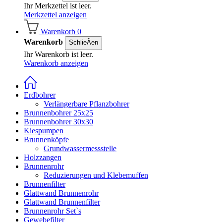
Ihr Merkzettel ist leer.
Merkzettel anzeigen
Warenkorb
0
Warenkorb
SchlieÃen
Ihr Warenkorb ist leer.
Warenkorb anzeigen
Erdbohrer
Verlängerbare Pflanzbohrer
Brunnenbohrer 25x25
Brunnenbohrer 30x30
Kiespumpen
Brunnenköpfe
Grundwassermessstelle
Holzzangen
Brunnenrohr
Reduzierungen und Klebemuffen
Brunnenfilter
Glattwand Brunnenrohr
Glattwand Brunnenfilter
Brunnenrohr Set`s
Gewebefilter