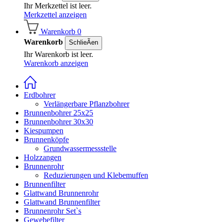
Ihr Merkzettel ist leer.
Merkzettel anzeigen
Warenkorb
0
Warenkorb
SchlieÃen
Ihr Warenkorb ist leer.
Warenkorb anzeigen
Erdbohrer
Verlängerbare Pflanzbohrer
Brunnenbohrer 25x25
Brunnenbohrer 30x30
Kiespumpen
Brunnenköpfe
Grundwassermessstelle
Holzzangen
Brunnenrohr
Reduzierungen und Klebemuffen
Brunnenfilter
Glattwand Brunnenrohr
Glattwand Brunnenfilter
Brunnenrohr Set`s
Gewebefilter