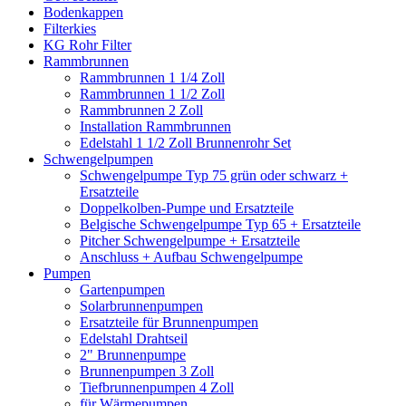
Bodenkappen
Filterkies
KG Rohr Filter
Rammbrunnen
Rammbrunnen 1 1/4 Zoll
Rammbrunnen 1 1/2 Zoll
Rammbrunnen 2 Zoll
Installation Rammbrunnen
Edelstahl 1 1/2 Zoll Brunnenrohr Set
Schwengelpumpen
Schwengelpumpe Typ 75 grün oder schwarz +
Ersatzteile
Doppelkolben-Pumpe und Ersatzteile
Belgische Schwengelpumpe Typ 65 + Ersatzteile
Pitcher Schwengelpumpe + Ersatzteile
Anschluss + Aufbau Schwengelpumpe
Pumpen
Gartenpumpen
Solarbrunnenpumpen
Ersatzteile für Brunnenpumpen
Edelstahl Drahtseil
2" Brunnenpumpe
Brunnenpumpen 3 Zoll
Tiefbrunnenpumpen 4 Zoll
für Wärmepumpen