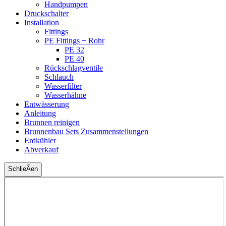
Handpumpen
Druckschalter
Installation
Fittings
PE Fittings + Rohr
PE 32
PE 40
Rückschlagventile
Schlauch
Wasserfilter
Wasserhähne
Entwässerung
Anleitung
Brunnen reinigen
Brunnenbau Sets Zusammenstellungen
Erdkühler
Abverkauf
SchlieÃen