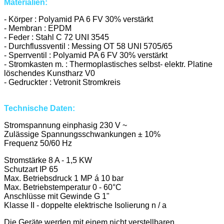
Materialien:
- Körper : Polyamid PA 6 FV 30% verstärkt
- Membran : EPDM
- Feder : Stahl C 72 UNI 3545
- Durchflussventil : Messing OT 58 UNI 5705/65
- Sperrventil : Polyamid PA 6 FV 30% verstärkt
- Stromkasten m. : Thermoplastisches selbst- elektr. Platine
löschendes Kunstharz V0
- Gedruckter : Vetronit Stromkreis
Technische Daten:
Stromspannung einphasig 230 V ~
Zulässige Spannungsschwankungen ± 10%
Frequenz 50/60 Hz
Stromstärke 8 A - 1,5 KW
Schutzart IP 65
Max. Betriebsdruck 1 MP á 10 bar
Max. Betriebstemperatur 0 - 60°C
Anschlüsse mit Gewinde G 1"
Klasse II - doppelte elektrische Isolierung n / a
Die Geräte werden mit einem nicht verstellbaren