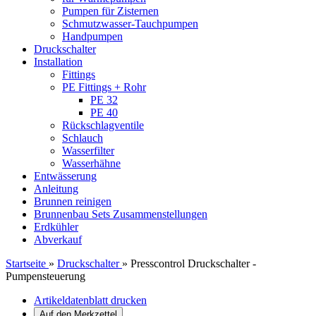
Pumpen für Zisternen
Schmutzwasser-Tauchpumpen
Handpumpen
Druckschalter
Installation
Fittings
PE Fittings + Rohr
PE 32
PE 40
Rückschlagventile
Schlauch
Wasserfilter
Wasserhähne
Entwässerung
Anleitung
Brunnen reinigen
Brunnenbau Sets Zusammenstellungen
Erdkühler
Abverkauf
Startseite
»
Druckschalter
»
Presscontrol Druckschalter -
Pumpensteuerung
Artikeldatenblatt drucken