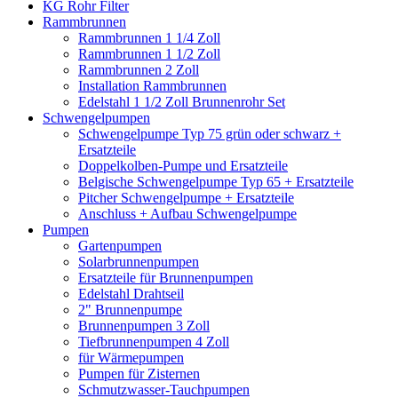
KG Rohr Filter
Rammbrunnen
Rammbrunnen 1 1/4 Zoll
Rammbrunnen 1 1/2 Zoll
Rammbrunnen 2 Zoll
Installation Rammbrunnen
Edelstahl 1 1/2 Zoll Brunnenrohr Set
Schwengelpumpen
Schwengelpumpe Typ 75 grün oder schwarz +
Ersatzteile
Doppelkolben-Pumpe und Ersatzteile
Belgische Schwengelpumpe Typ 65 + Ersatzteile
Pitcher Schwengelpumpe + Ersatzteile
Anschluss + Aufbau Schwengelpumpe
Pumpen
Gartenpumpen
Solarbrunnenpumpen
Ersatzteile für Brunnenpumpen
Edelstahl Drahtseil
2" Brunnenpumpe
Brunnenpumpen 3 Zoll
Tiefbrunnenpumpen 4 Zoll
für Wärmepumpen
Pumpen für Zisternen
Schmutzwasser-Tauchpumpen