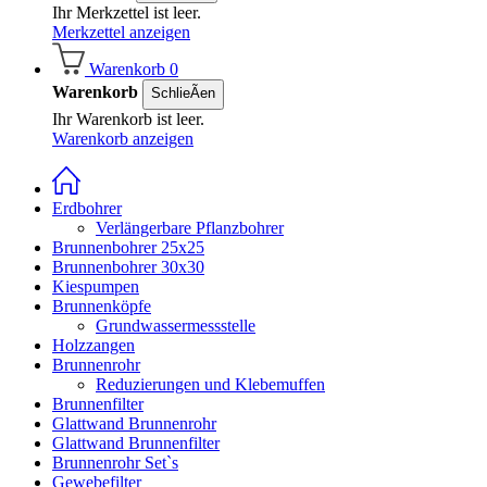
Ihr Merkzettel ist leer.
Merkzettel anzeigen
Warenkorb
0
Warenkorb
SchlieÃen
Ihr Warenkorb ist leer.
Warenkorb anzeigen
Erdbohrer
Verlängerbare Pflanzbohrer
Brunnenbohrer 25x25
Brunnenbohrer 30x30
Kiespumpen
Brunnenköpfe
Grundwassermessstelle
Holzzangen
Brunnenrohr
Reduzierungen und Klebemuffen
Brunnenfilter
Glattwand Brunnenrohr
Glattwand Brunnenfilter
Brunnenrohr Set`s
Gewebefilter