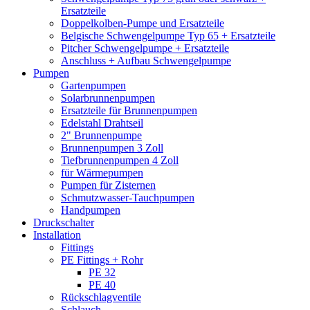
Ersatzteile
Doppelkolben-Pumpe und Ersatzteile
Belgische Schwengelpumpe Typ 65 + Ersatzteile
Pitcher Schwengelpumpe + Ersatzteile
Anschluss + Aufbau Schwengelpumpe
Pumpen
Gartenpumpen
Solarbrunnenpumpen
Ersatzteile für Brunnenpumpen
Edelstahl Drahtseil
2" Brunnenpumpe
Brunnenpumpen 3 Zoll
Tiefbrunnenpumpen 4 Zoll
für Wärmepumpen
Pumpen für Zisternen
Schmutzwasser-Tauchpumpen
Handpumpen
Druckschalter
Installation
Fittings
PE Fittings + Rohr
PE 32
PE 40
Rückschlagventile
Schlauch