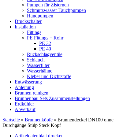
Pumpen für Zisternen
Schmutzwasser-Tauchpumpen
Handpumpen
Druckschalter
Installation
Fittings
PE Fittings + Rohr
PE 32
PE 40
Rückschlagventile
Schlauch
Wasserfilter
Wasserhähne
Kleber und Dichtstoffe
Entwässerung
Anleitung
Brunnen reinigen
Brunnenbau Sets Zusammenstellungen
Erdkühler
Abverkauf
Startseite
»
Brunnenköpfe
»
Brunnendeckel DN100 ohne
Durchgänge Stülp Steck Kopf
Artikeldatenblatt drucken