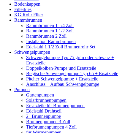
Bodenkappen
Filterkies
KG Rohr Filter
Rammbrunnen
Rammbrunnen 1 1/4 Zoll
Rammbrunnen 1 1/2 Zoll
Rammbrunnen 2 Zoll
Installation Rammbrunnen
Edelstahl 1 1/2 Zoll Brunnenrohr Set
Schwengelpumpen
Schwengelpumpe Typ 75 grün oder schwarz +
Ersatzteile
Doppelkolben-Pumpe und Ersatzteile
Belgische Schwengelpumpe Typ 65 + Ersatzteile
Pitcher Schwengelpumpe + Ersatzteile
Anschluss + Aufbau Schwengelpumpe
Pumpen
Gartenpumpen
Solarbrunnenpumpen
Ersatzteile für Brunnenpumpen
Edelstahl Drahtseil
2" Brunnenpumpe
Brunnenpumpen 3 Zoll
Tiefbrunnenpumpen 4 Zoll
für Wärmepumpen