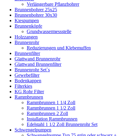
Verlängerbare Pflanzbohrer
Brunnenbohrer 25x25
Brunnenbohrer 30x30
Kiespumpen
Brunnenköpfe
Grundwassermessstelle
Holzzangen
Brunnenrohr
Reduzierungen und Klebemuffen
Brunnenfilter
Glattwand Brunnenrohr
Glattwand Brunnenfilter
Brunnenrohr Set`s
Gewebefilter
Bodenkappen
Filterkies
KG Rohr Filter
Rammbrunnen
Rammbrunnen 1 1/4 Zoll
Rammbrunnen 1 1/2 Zoll
Rammbrunnen 2 Zoll
Installation Rammbrunnen
Edelstahl 1 1/2 Zoll Brunnenrohr Set
Schwengelpumpen
Schwengelpumpe Typ 75 grün oder schwarz +