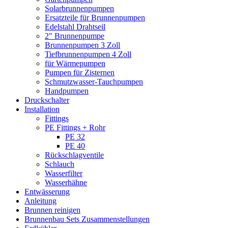
Solarbrunnenpumpen
Ersatzteile für Brunnenpumpen
Edelstahl Drahtseil
2" Brunnenpumpe
Brunnenpumpen 3 Zoll
Tiefbrunnenpumpen 4 Zoll
für Wärmepumpen
Pumpen für Zisternen
Schmutzwasser-Tauchpumpen
Handpumpen
Druckschalter
Installation
Fittings
PE Fittings + Rohr
PE 32
PE 40
Rückschlagventile
Schlauch
Wasserfilter
Wasserhähne
Entwässerung
Anleitung
Brunnen reinigen
Brunnenbau Sets Zusammenstellungen