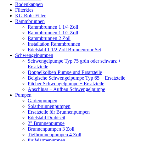
Bodenkappen
Filterkies
KG Rohr Filter
Rammbrunnen
Rammbrunnen 1 1/4 Zoll
Rammbrunnen 1 1/2 Zoll
Rammbrunnen 2 Zoll
Installation Rammbrunnen
Edelstahl 1 1/2 Zoll Brunnenrohr Set
Schwengelpumpen
Schwengelpumpe Typ 75 grün oder schwarz +
Ersatzteile
Doppelkolben-Pumpe und Ersatzteile
Belgische Schwengelpumpe Typ 65 + Ersatzteile
Pitcher Schwengelpumpe + Ersatzteile
Anschluss + Aufbau Schwengelpumpe
Pumpen
Gartenpumpen
Solarbrunnenpumpen
Ersatzteile für Brunnenpumpen
Edelstahl Drahtseil
2" Brunnenpumpe
Brunnenpumpen 3 Zoll
Tiefbrunnenpumpen 4 Zoll
für Wärmepumpen