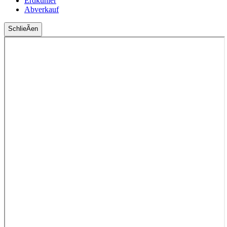
Erdkühler
Abverkauf
SchlieÃen