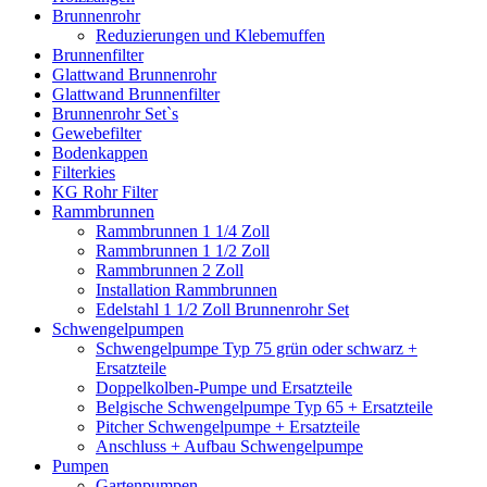
Brunnenrohr
Reduzierungen und Klebemuffen
Brunnenfilter
Glattwand Brunnenrohr
Glattwand Brunnenfilter
Brunnenrohr Set`s
Gewebefilter
Bodenkappen
Filterkies
KG Rohr Filter
Rammbrunnen
Rammbrunnen 1 1/4 Zoll
Rammbrunnen 1 1/2 Zoll
Rammbrunnen 2 Zoll
Installation Rammbrunnen
Edelstahl 1 1/2 Zoll Brunnenrohr Set
Schwengelpumpen
Schwengelpumpe Typ 75 grün oder schwarz +
Ersatzteile
Doppelkolben-Pumpe und Ersatzteile
Belgische Schwengelpumpe Typ 65 + Ersatzteile
Pitcher Schwengelpumpe + Ersatzteile
Anschluss + Aufbau Schwengelpumpe
Pumpen
Gartenpumpen