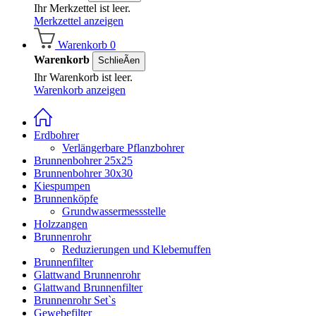
Ihr Merkzettel ist leer.
Merkzettel anzeigen
Warenkorb
0
Warenkorb
SchlieÃen
Ihr Warenkorb ist leer.
Warenkorb anzeigen
Erdbohrer
Verlängerbare Pflanzbohrer
Brunnenbohrer 25x25
Brunnenbohrer 30x30
Kiespumpen
Brunnenköpfe
Grundwassermessstelle
Holzzangen
Brunnenrohr
Reduzierungen und Klebemuffen
Brunnenfilter
Glattwand Brunnenrohr
Glattwand Brunnenfilter
Brunnenrohr Set`s
Gewebefilter