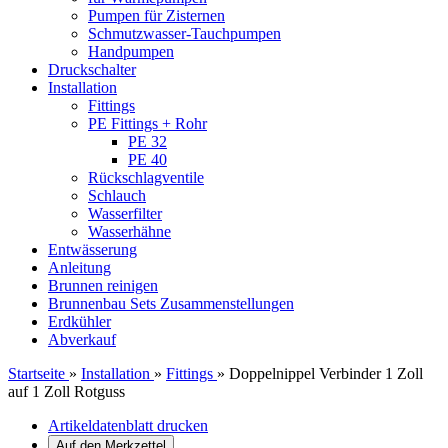
Pumpen für Zisternen
Schmutzwasser-Tauchpumpen
Handpumpen
Druckschalter
Installation
Fittings
PE Fittings + Rohr
PE 32
PE 40
Rückschlagventile
Schlauch
Wasserfilter
Wasserhähne
Entwässerung
Anleitung
Brunnen reinigen
Brunnenbau Sets Zusammenstellungen
Erdkühler
Abverkauf
Startseite
»
Installation
»
Fittings
»
Doppelnippel Verbinder 1 Zoll
auf 1 Zoll Rotguss
Artikeldatenblatt drucken