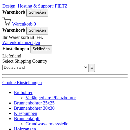
Design, Hosting & Support: FIETZ
Warenkorb
SchlieÃen
Warenkorb
0
Warenkorb
SchlieÃen
Ihr Warenkorb ist leer.
Warenkorb anzeigen
Einstellungen
SchlieÃen
Lieferland
Select Shipping Country
â
Cookie Einstellungen
Erdbohrer
Verlängerbare Pflanzbohrer
Brunnenbohrer 25x25
Brunnenbohrer 30x30
Kiespumpen
Brunnenköpfe
Grundwassermessstelle
Holzzangen