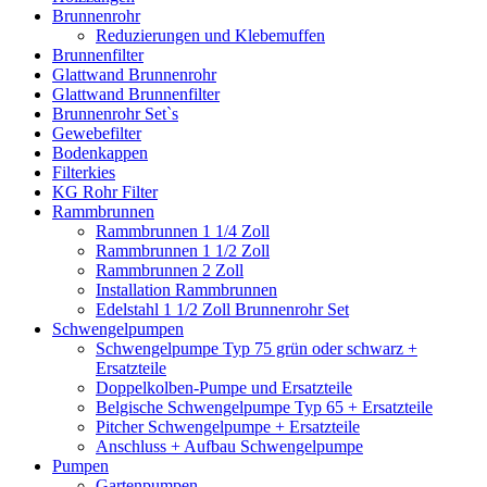
Brunnenrohr
Reduzierungen und Klebemuffen
Brunnenfilter
Glattwand Brunnenrohr
Glattwand Brunnenfilter
Brunnenrohr Set`s
Gewebefilter
Bodenkappen
Filterkies
KG Rohr Filter
Rammbrunnen
Rammbrunnen 1 1/4 Zoll
Rammbrunnen 1 1/2 Zoll
Rammbrunnen 2 Zoll
Installation Rammbrunnen
Edelstahl 1 1/2 Zoll Brunnenrohr Set
Schwengelpumpen
Schwengelpumpe Typ 75 grün oder schwarz +
Ersatzteile
Doppelkolben-Pumpe und Ersatzteile
Belgische Schwengelpumpe Typ 65 + Ersatzteile
Pitcher Schwengelpumpe + Ersatzteile
Anschluss + Aufbau Schwengelpumpe
Pumpen
Gartenpumpen