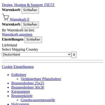
Design, Hosting & Support: FIETZ
Warenkorb
SchlieÃen
Warenkorb
0
Warenkorb
SchlieÃen
Ihr Warenkorb ist leer.
Warenkorb anzeigen
Einstellungen
SchlieÃen
Lieferland
Select Shipping Country
â
Cookie Einstellungen
Erdbohrer
Verlängerbare Pflanzbohrer
Brunnenbohrer 25x25
Brunnenbohrer 30x30
Kiespumpen
Brunnenköpfe
Grundwassermessstelle
Holzzangen