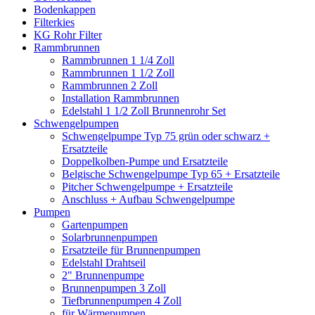
Bodenkappen
Filterkies
KG Rohr Filter
Rammbrunnen
Rammbrunnen 1 1/4 Zoll
Rammbrunnen 1 1/2 Zoll
Rammbrunnen 2 Zoll
Installation Rammbrunnen
Edelstahl 1 1/2 Zoll Brunnenrohr Set
Schwengelpumpen
Schwengelpumpe Typ 75 grün oder schwarz +
Ersatzteile
Doppelkolben-Pumpe und Ersatzteile
Belgische Schwengelpumpe Typ 65 + Ersatzteile
Pitcher Schwengelpumpe + Ersatzteile
Anschluss + Aufbau Schwengelpumpe
Pumpen
Gartenpumpen
Solarbrunnenpumpen
Ersatzteile für Brunnenpumpen
Edelstahl Drahtseil
2" Brunnenpumpe
Brunnenpumpen 3 Zoll
Tiefbrunnenpumpen 4 Zoll
für Wärmepumpen