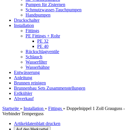
Pumpen für Zisternen
Schmutzwasser-Tauchpumpen
Handpumpen
Druckschalter
Installation
Fittings
PE Fittings + Rohr
PE 32
PE 40
Rückschlagventile
Schlauch
Wasserfilter
Wasserhähne
Entwässerung
Anleitung
Brunnen reinigen
Brunnenbau Sets Zusammenstellungen
Erdkühler
Abverkauf
Startseite
»
Installation
»
Fittings
»
Doppelnippel 1 Zoll Grauguss -
Verbinder Temperguss
Artikeldatenblatt drucken