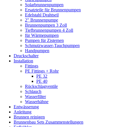
Solarbrunnenpumpen
Ersatzteile für Brunnenpumpen
Edelstahl Drahtseil
2" Brunnenpumpe
Brunnenpumpen 3 Zoll
Tiefbrunnenpumpen 4 Zoll
für Wärmepumpen
Pumpen für Zisternen
Schmutzwasser-Tauchpumpen
Handpumpen
Druckschalter
Installation
Fittings
PE Fittings + Rohr
PE 32
PE 40
Rückschlagventile
Schlauch
Wasserfilter
Wasserhähne
Entwässerung
Anleitung
Brunnen reinigen
Brunnenbau Sets Zusammenstellungen