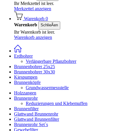
Ihr Merkzettel ist leer.
Merkzettel anzeigen
Warenkorb
0
Warenkorb
SchlieÃen
Ihr Warenkorb ist leer.
Warenkorb anzeigen
Erdbohrer
Verlängerbare Pflanzbohrer
Brunnenbohrer 25x25
Brunnenbohrer 30x30
Kiespumpen
Brunnenköpfe
Grundwassermessstelle
Holzzangen
Brunnenrohr
Reduzierungen und Klebemuffen
Brunnenfilter
Glattwand Brunnenrohr
Glattwand Brunnenfilter
Brunnenrohr Set`s
Gewebefilter