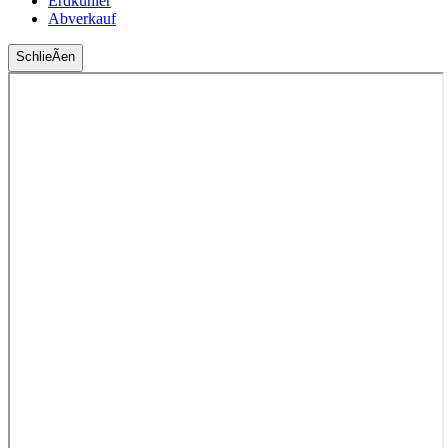
Erdkühler
Abverkauf
SchlieÃen