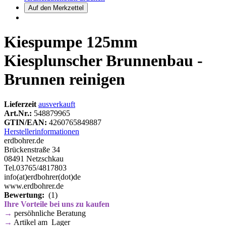
Kiespumpe 125mm
Kiesplunscher Brunnenbau -
Brunnen reinigen
Lieferzeit
ausverkauft
Art.Nr.:
548879965
GTIN/EAN:
4260765849887
Herstellerinformationen
erdbohrer.de
Brückenstraße 34
08491 Netzschkau
Tel.03765/4817803
info(at)erdbohrer(dot)de
www.erdbohrer.de
Bewertung:
(1)
Ihre Vorteile bei uns zu kaufen
→
persöhnliche Beratung
→
Artikel am Lager