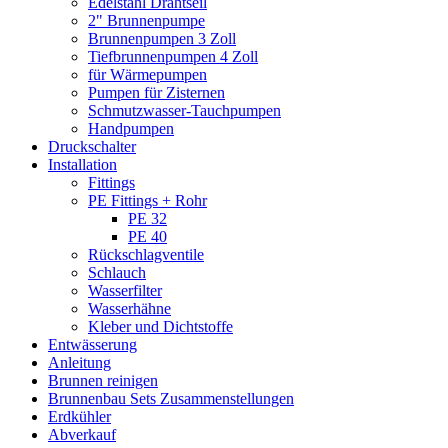
Edelstahl Drahtseil
2" Brunnenpumpe
Brunnenpumpen 3 Zoll
Tiefbrunnenpumpen 4 Zoll
für Wärmepumpen
Pumpen für Zisternen
Schmutzwasser-Tauchpumpen
Handpumpen
Druckschalter
Installation
Fittings
PE Fittings + Rohr
PE 32
PE 40
Rückschlagventile
Schlauch
Wasserfilter
Wasserhähne
Kleber und Dichtstoffe
Entwässerung
Anleitung
Brunnen reinigen
Brunnenbau Sets Zusammenstellungen
Erdkühler
Abverkauf