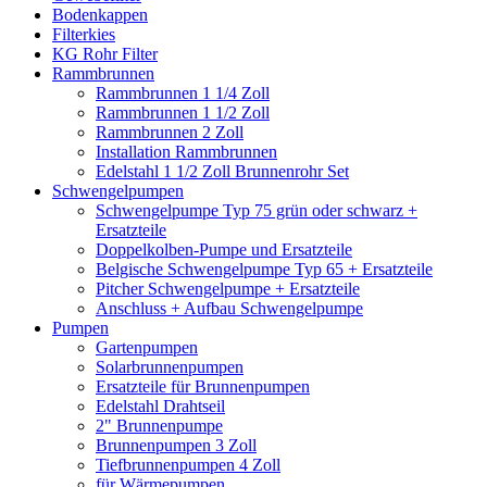
Bodenkappen
Filterkies
KG Rohr Filter
Rammbrunnen
Rammbrunnen 1 1/4 Zoll
Rammbrunnen 1 1/2 Zoll
Rammbrunnen 2 Zoll
Installation Rammbrunnen
Edelstahl 1 1/2 Zoll Brunnenrohr Set
Schwengelpumpen
Schwengelpumpe Typ 75 grün oder schwarz +
Ersatzteile
Doppelkolben-Pumpe und Ersatzteile
Belgische Schwengelpumpe Typ 65 + Ersatzteile
Pitcher Schwengelpumpe + Ersatzteile
Anschluss + Aufbau Schwengelpumpe
Pumpen
Gartenpumpen
Solarbrunnenpumpen
Ersatzteile für Brunnenpumpen
Edelstahl Drahtseil
2" Brunnenpumpe
Brunnenpumpen 3 Zoll
Tiefbrunnenpumpen 4 Zoll
für Wärmepumpen