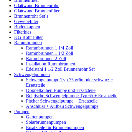
Brunnenfilter
Glattwand Brunnenrohr
Glattwand Brunnenfilter
Brunnenrohr Set`s
Gewebefilter
Bodenkappen
Filterkies
KG Rohr Filter
Rammbrunnen
Rammbrunnen 1 1/4 Zoll
Rammbrunnen 1 1/2 Zoll
Rammbrunnen 2 Zoll
Installation Rammbrunnen
Edelstahl 1 1/2 Zoll Brunnenrohr Set
Schwengelpumpen
Schwengelpumpe Typ 75 grün oder schwarz +
Ersatzteile
Doppelkolben-Pumpe und Ersatzteile
Belgische Schwengelpumpe Typ 65 + Ersatzteile
Pitcher Schwengelpumpe + Ersatzteile
Anschluss + Aufbau Schwengelpumpe
Pumpen
Gartenpumpen
Solarbrunnenpumpen
Ersatzteile für Brunnenpumpen