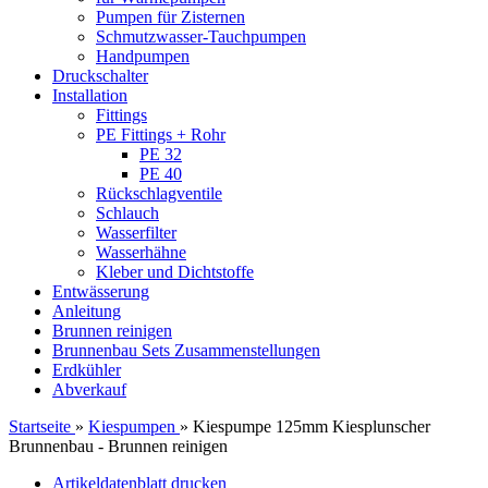
Pumpen für Zisternen
Schmutzwasser-Tauchpumpen
Handpumpen
Druckschalter
Installation
Fittings
PE Fittings + Rohr
PE 32
PE 40
Rückschlagventile
Schlauch
Wasserfilter
Wasserhähne
Kleber und Dichtstoffe
Entwässerung
Anleitung
Brunnen reinigen
Brunnenbau Sets Zusammenstellungen
Erdkühler
Abverkauf
Startseite
»
Kiespumpen
»
Kiespumpe 125mm Kiesplunscher
Brunnenbau - Brunnen reinigen
Artikeldatenblatt drucken