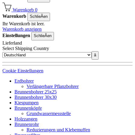
Warenkorb
0
Warenkorb
SchlieÃen
Ihr Warenkorb ist leer.
Warenkorb anzeigen
Einstellungen
SchlieÃen
Lieferland
Select Shipping Country
â
Cookie Einstellungen
Erdbohrer
Verlängerbare Pflanzbohrer
Brunnenbohrer 25x25
Brunnenbohrer 30x30
Kiespumpen
Brunnenköpfe
Grundwassermessstelle
Holzzangen
Brunnenrohr
Reduzierungen und Klebemuffen