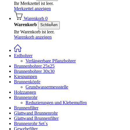
Ihr Merkzettel ist leer.
Merkzettel anzeigen
Warenkorb
0
Warenkorb
SchlieÃen
Ihr Warenkorb ist leer.
Warenkorb anzeigen
Erdbohrer
Verlängerbare Pflanzbohrer
Brunnenbohrer 25x25
Brunnenbohrer 30x30
Kiespumpen
Brunnenköpfe
Grundwassermessstelle
Holzzangen
Brunnenrohr
Reduzierungen und Klebemuffen
Brunnenfilter
Glattwand Brunnenrohr
Glattwand Brunnenfilter
Brunnenrohr Set`s
Gewebefilter