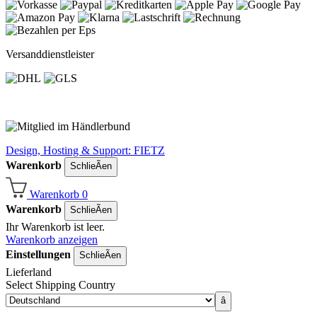
Versanddienstleister
Design, Hosting & Support: FIETZ
Warenkorb
SchlieÃen
Warenkorb
0
Warenkorb
SchlieÃen
Ihr Warenkorb ist leer.
Warenkorb anzeigen
Einstellungen
SchlieÃen
Lieferland
Select Shipping Country
â