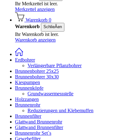
Ihr Merkzettel ist leer.
Merkzettel anzeigen
Warenkorb
0
Warenkorb
SchlieÃen
Ihr Warenkorb ist leer.
Warenkorb anzeigen
Erdbohrer
Verlängerbare Pflanzbohrer
Brunnenbohrer 25x25
Brunnenbohrer 30x30
Kiespumpen
Brunnenköpfe
Grundwassermessstelle
Holzzangen
Brunnenrohr
Reduzierungen und Klebemuffen
Brunnenfilter
Glattwand Brunnenrohr
Glattwand Brunnenfilter
Brunnenrohr Set`s
Gewebefilter