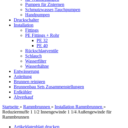
Pumpen für Zisternen
Schmutzwasser-Tauchpumpen
Handpumpen
Druckschalter
Installation
Fittings
PE Fittings + Rohr
PE 32
PE 40
Rückschlagventile
Schlauch
Wasserfilter
Wasserhähne
Entwässerung
Anleitung
Brunnen reinigen
Brunnenbau Sets Zusammenstellungen
Erdkühler
Abverkauf
Startseite
»
Rammbrunnen
»
Installation Rammbrunnen
»
Reduziermuffe 1 1/2 Innengewinde 1 1/4 Außengewinde für
Rammbrunnen
Artikeldatenblatt drucken