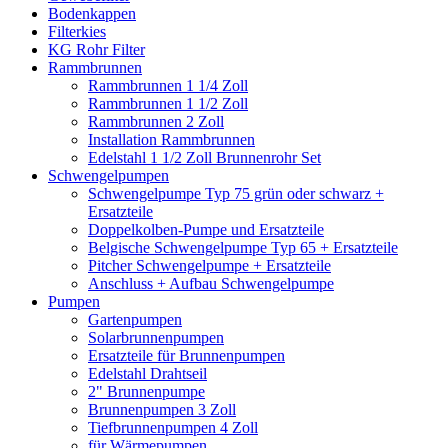
Bodenkappen
Filterkies
KG Rohr Filter
Rammbrunnen
Rammbrunnen 1 1/4 Zoll
Rammbrunnen 1 1/2 Zoll
Rammbrunnen 2 Zoll
Installation Rammbrunnen
Edelstahl 1 1/2 Zoll Brunnenrohr Set
Schwengelpumpen
Schwengelpumpe Typ 75 grün oder schwarz +
Ersatzteile
Doppelkolben-Pumpe und Ersatzteile
Belgische Schwengelpumpe Typ 65 + Ersatzteile
Pitcher Schwengelpumpe + Ersatzteile
Anschluss + Aufbau Schwengelpumpe
Pumpen
Gartenpumpen
Solarbrunnenpumpen
Ersatzteile für Brunnenpumpen
Edelstahl Drahtseil
2" Brunnenpumpe
Brunnenpumpen 3 Zoll
Tiefbrunnenpumpen 4 Zoll
für Wärmepumpen