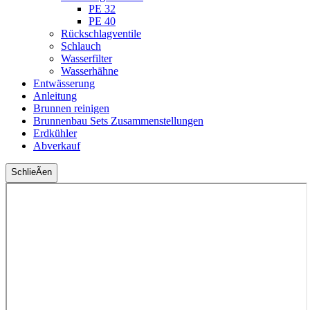
PE 32
PE 40
Rückschlagventile
Schlauch
Wasserfilter
Wasserhähne
Entwässerung
Anleitung
Brunnen reinigen
Brunnenbau Sets Zusammenstellungen
Erdkühler
Abverkauf
SchlieÃen