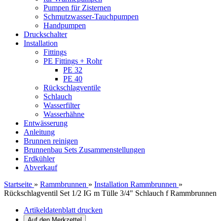
Pumpen für Zisternen
Schmutzwasser-Tauchpumpen
Handpumpen
Druckschalter
Installation
Fittings
PE Fittings + Rohr
PE 32
PE 40
Rückschlagventile
Schlauch
Wasserfilter
Wasserhähne
Entwässerung
Anleitung
Brunnen reinigen
Brunnenbau Sets Zusammenstellungen
Erdkühler
Abverkauf
Startseite
»
Rammbrunnen
»
Installation Rammbrunnen
»
Rückschlagventil Set 1/2 IG m Tülle 3/4" Schlauch f Rammbrunnen
Artikeldatenblatt drucken