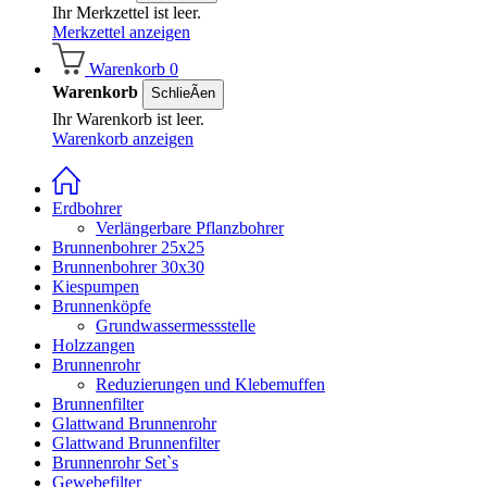
Ihr Merkzettel ist leer.
Merkzettel anzeigen
Warenkorb
0
Warenkorb
SchlieÃen
Ihr Warenkorb ist leer.
Warenkorb anzeigen
Erdbohrer
Verlängerbare Pflanzbohrer
Brunnenbohrer 25x25
Brunnenbohrer 30x30
Kiespumpen
Brunnenköpfe
Grundwassermessstelle
Holzzangen
Brunnenrohr
Reduzierungen und Klebemuffen
Brunnenfilter
Glattwand Brunnenrohr
Glattwand Brunnenfilter
Brunnenrohr Set`s
Gewebefilter