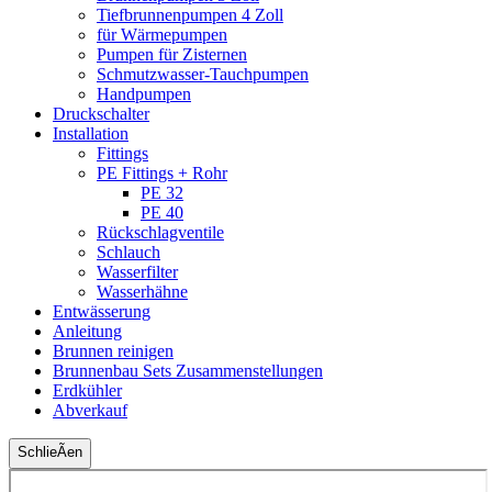
Tiefbrunnenpumpen 4 Zoll
für Wärmepumpen
Pumpen für Zisternen
Schmutzwasser-Tauchpumpen
Handpumpen
Druckschalter
Installation
Fittings
PE Fittings + Rohr
PE 32
PE 40
Rückschlagventile
Schlauch
Wasserfilter
Wasserhähne
Entwässerung
Anleitung
Brunnen reinigen
Brunnenbau Sets Zusammenstellungen
Erdkühler
Abverkauf
SchlieÃen