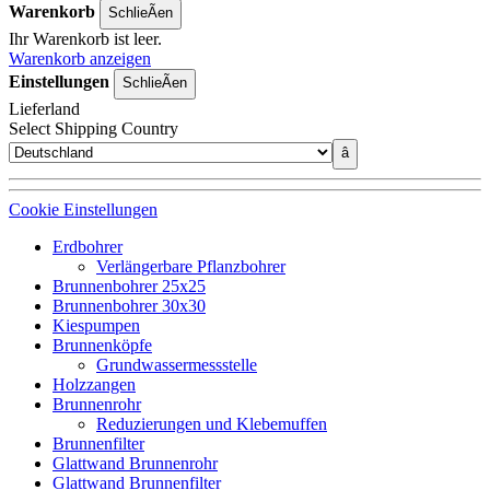
Warenkorb
SchlieÃen
Ihr Warenkorb ist leer.
Warenkorb anzeigen
Einstellungen
SchlieÃen
Lieferland
Select Shipping Country
â
Cookie Einstellungen
Erdbohrer
Verlängerbare Pflanzbohrer
Brunnenbohrer 25x25
Brunnenbohrer 30x30
Kiespumpen
Brunnenköpfe
Grundwassermessstelle
Holzzangen
Brunnenrohr
Reduzierungen und Klebemuffen
Brunnenfilter
Glattwand Brunnenrohr
Glattwand Brunnenfilter