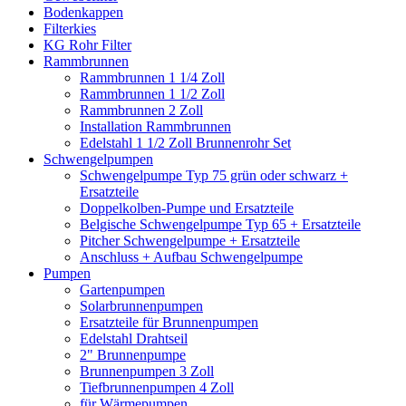
Bodenkappen
Filterkies
KG Rohr Filter
Rammbrunnen
Rammbrunnen 1 1/4 Zoll
Rammbrunnen 1 1/2 Zoll
Rammbrunnen 2 Zoll
Installation Rammbrunnen
Edelstahl 1 1/2 Zoll Brunnenrohr Set
Schwengelpumpen
Schwengelpumpe Typ 75 grün oder schwarz +
Ersatzteile
Doppelkolben-Pumpe und Ersatzteile
Belgische Schwengelpumpe Typ 65 + Ersatzteile
Pitcher Schwengelpumpe + Ersatzteile
Anschluss + Aufbau Schwengelpumpe
Pumpen
Gartenpumpen
Solarbrunnenpumpen
Ersatzteile für Brunnenpumpen
Edelstahl Drahtseil
2" Brunnenpumpe
Brunnenpumpen 3 Zoll
Tiefbrunnenpumpen 4 Zoll
für Wärmepumpen