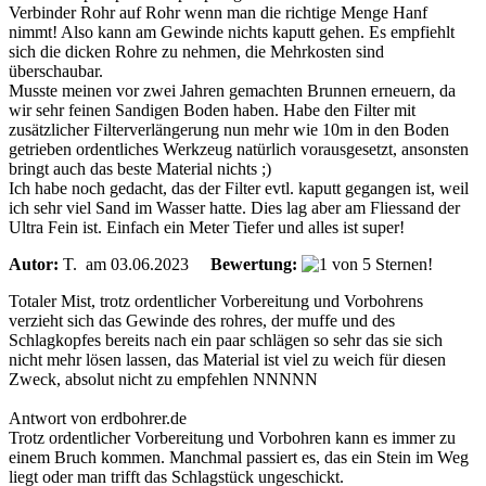
Verbinder Rohr auf Rohr wenn man die richtige Menge Hanf
nimmt! Also kann am Gewinde nichts kaputt gehen. Es empfiehlt
sich die dicken Rohre zu nehmen, die Mehrkosten sind
überschaubar.
Musste meinen vor zwei Jahren gemachten Brunnen erneuern, da
wir sehr feinen Sandigen Boden haben. Habe den Filter mit
zusätzlicher Filterverlängerung nun mehr wie 10m in den Boden
getrieben ordentliches Werkzeug natürlich vorausgesetzt, ansonsten
bringt auch das beste Material nichts ;)
Ich habe noch gedacht, das der Filter evtl. kaputt gegangen ist, weil
ich sehr viel Sand im Wasser hatte. Dies lag aber am Fliessand der
Ultra Fein ist. Einfach ein Meter Tiefer und alles ist super!
Autor:
T.
am 03.06.2023
Bewertung:
Totaler Mist, trotz ordentlicher Vorbereitung und Vorbohrens
verzieht sich das Gewinde des rohres, der muffe und des
Schlagkopfes bereits nach ein paar schlägen so sehr das sie sich
nicht mehr lösen lassen, das Material ist viel zu weich für diesen
Zweck, absolut nicht zu empfehlen NNNNN
Antwort von erdbohrer.de
Trotz ordentlicher Vorbereitung und Vorbohren kann es immer zu
einem Bruch kommen. Manchmal passiert es, das ein Stein im Weg
liegt oder man trifft das Schlagstück ungeschickt.