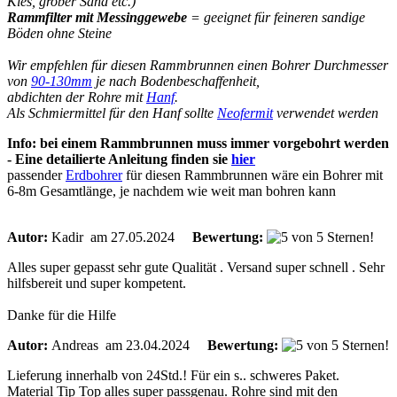
Kies, grober Sand etc.)
Rammfilter mit Messinggewebe
= geeignet für feineren sandige
Böden ohne Steine
Wir empfehlen für diesen Rammbrunnen einen Bohrer Durchmesser
von
90-130mm
je nach Bodenbeschaffenheit,
abdichten der Rohre mit
Hanf
.
Als Schmiermittel für den Hanf sollte
Neofermit
verwendet werden
Info: bei einem Rammbrunnen muss immer vorgebohrt werden
- Eine detailierte Anleitung finden sie
hier
passender
Erdbohrer
für diesen Rammbrunnen wäre ein Bohrer mit
6-8m Gesamtlänge, je nachdem wie weit man bohren kann
Autor:
Kadir
am 27.05.2024
Bewertung:
Alles super gepasst sehr gute Qualität . Versand super schnell . Sehr
hilfsbereit und super kompetent.
Danke für die Hilfe
Autor:
Andreas
am 23.04.2024
Bewertung:
Lieferung innerhalb von 24Std.! Für ein s.. schweres Paket.
Material Tip Top alles super passgenau. Rohre sind mit den