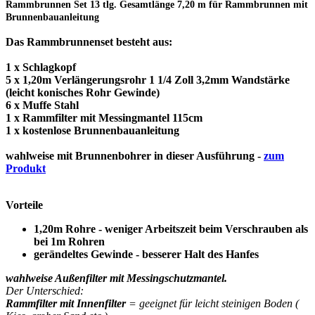
Rammbrunnen Set 13 tlg. Gesamtlänge 7,20 m für Rammbrunnen mit
Brunnenbauanleitung
Das Rammbrunnenset besteht aus:
1 x Schlagkopf
5 x 1,20m Verlängerungsrohr 1 1/4 Zoll 3,2mm Wandstärke
(leicht konisches Rohr Gewinde)
6 x Muffe Stahl
1 x Rammfilter mit Messingmantel 115cm
1 x kostenlose Brunnenbauanleitung
wahlweise mit Brunnenbohrer in dieser Ausführung -
zum
Produkt
Vorteile
1,20m Rohre - weniger Arbeitszeit beim Verschrauben als
bei 1m Rohren
gerändeltes Gewinde - besserer Halt des Hanfes
wahlweise Außenfilter mit Messingschutzmantel.
Der Unterschied:
Rammfilter mit Innenfilter
= geeignet für leicht steinigen Boden (