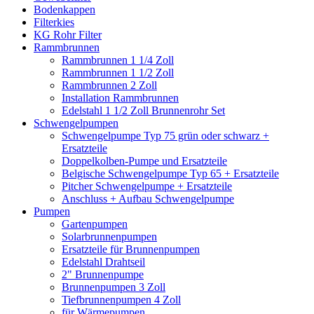
Bodenkappen
Filterkies
KG Rohr Filter
Rammbrunnen
Rammbrunnen 1 1/4 Zoll
Rammbrunnen 1 1/2 Zoll
Rammbrunnen 2 Zoll
Installation Rammbrunnen
Edelstahl 1 1/2 Zoll Brunnenrohr Set
Schwengelpumpen
Schwengelpumpe Typ 75 grün oder schwarz +
Ersatzteile
Doppelkolben-Pumpe und Ersatzteile
Belgische Schwengelpumpe Typ 65 + Ersatzteile
Pitcher Schwengelpumpe + Ersatzteile
Anschluss + Aufbau Schwengelpumpe
Pumpen
Gartenpumpen
Solarbrunnenpumpen
Ersatzteile für Brunnenpumpen
Edelstahl Drahtseil
2" Brunnenpumpe
Brunnenpumpen 3 Zoll
Tiefbrunnenpumpen 4 Zoll
für Wärmepumpen