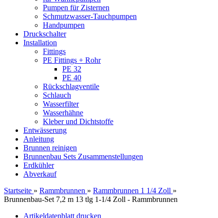
Pumpen für Zisternen
Schmutzwasser-Tauchpumpen
Handpumpen
Druckschalter
Installation
Fittings
PE Fittings + Rohr
PE 32
PE 40
Rückschlagventile
Schlauch
Wasserfilter
Wasserhähne
Kleber und Dichtstoffe
Entwässerung
Anleitung
Brunnen reinigen
Brunnenbau Sets Zusammenstellungen
Erdkühler
Abverkauf
Startseite
»
Rammbrunnen
»
Rammbrunnen 1 1/4 Zoll
»
Brunnenbau-Set 7,2 m 13 tlg 1-1/4 Zoll - Rammbrunnen
Artikeldatenblatt drucken