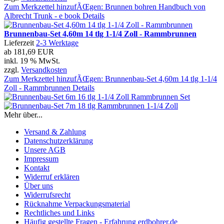
Zum Merkzettel hinzufÃŒgen: Brunnen bohren Handbuch von
Albrecht Trunk - e book
Details
Brunnenbau-Set 4,60m 14 tlg 1-1/4 Zoll - Rammbrunnen
Lieferzeit
2-3 Werktage
ab
181,69 EUR
inkl. 19 % MwSt.
zzgl.
Versandkosten
Zum Merkzettel hinzufÃŒgen: Brunnenbau-Set 4,60m 14 tlg 1-1/4
Zoll - Rammbrunnen
Details
Mehr über...
Versand & Zahlung
Datenschutzerklärung
Unsere AGB
Impressum
Kontakt
Widerruf erklären
Über uns
Widerrufsrecht
Rücknahme Verpackungsmaterial
Rechtliches und Links
Häufig gestellte Fragen - Erfahrung erdbohrer.de