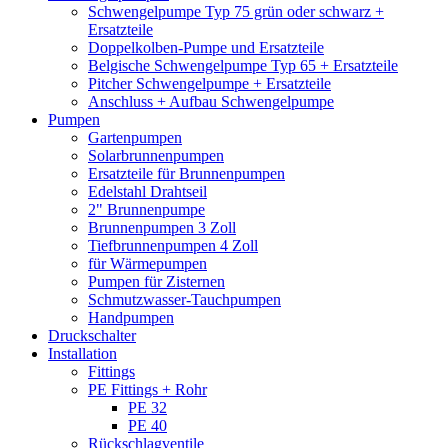
Schwengelpumpe Typ 75 grün oder schwarz +
Ersatzteile
Doppelkolben-Pumpe und Ersatzteile
Belgische Schwengelpumpe Typ 65 + Ersatzteile
Pitcher Schwengelpumpe + Ersatzteile
Anschluss + Aufbau Schwengelpumpe
Pumpen
Gartenpumpen
Solarbrunnenpumpen
Ersatzteile für Brunnenpumpen
Edelstahl Drahtseil
2" Brunnenpumpe
Brunnenpumpen 3 Zoll
Tiefbrunnenpumpen 4 Zoll
für Wärmepumpen
Pumpen für Zisternen
Schmutzwasser-Tauchpumpen
Handpumpen
Druckschalter
Installation
Fittings
PE Fittings + Rohr
PE 32
PE 40
Rückschlagventile