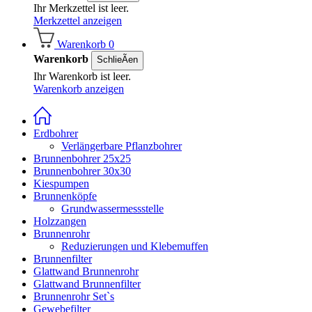
Ihr Merkzettel ist leer.
Merkzettel anzeigen
Warenkorb
0
Warenkorb
SchlieÃen
Ihr Warenkorb ist leer.
Warenkorb anzeigen
Erdbohrer
Verlängerbare Pflanzbohrer
Brunnenbohrer 25x25
Brunnenbohrer 30x30
Kiespumpen
Brunnenköpfe
Grundwassermessstelle
Holzzangen
Brunnenrohr
Reduzierungen und Klebemuffen
Brunnenfilter
Glattwand Brunnenrohr
Glattwand Brunnenfilter
Brunnenrohr Set`s
Gewebefilter