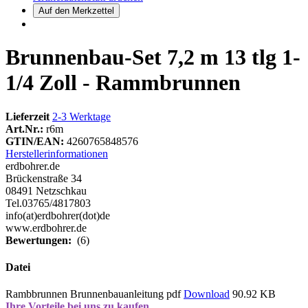
Brunnenbau-Set 7,2 m 13 tlg 1-
1/4 Zoll - Rammbrunnen
Lieferzeit
2-3 Werktage
Art.Nr.:
r6m
GTIN/EAN:
4260765848576
Herstellerinformationen
erdbohrer.de
Brückenstraße 34
08491 Netzschkau
Tel.03765/4817803
info(at)erdbohrer(dot)de
www.erdbohrer.de
Bewertungen:
(6)
Datei
Rambbrunnen Brunnenbauanleitung pdf
Download
90.92 KB
Ihre Vorteile bei uns zu kaufen