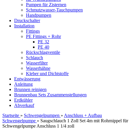
Pumpen für Zisternen
Schmutzwasser-Tauchpumpen
Handpumpen
Druckschalter
Installation
Fittings
PE Fittings + Rohr
PE 32
PE 40
Rückschlagventile
Schlauch
Wasserfilter
Wasserhähne
Kleber und Dichtstoffe
Entwässerung
Anleitung
Brunnen reinigen
Brunnenbau Sets Zusammenstellungen
Erdkühler
Abverkauf
Startseite
»
Schwengelpumpen
»
Anschluss + Aufbau
Schwengelpumpe
»
Saugschlauch 1 Zoll Set 4m mit Rohrnippel für
Schwengelpumpe Anschluss 1 1/4 zoll