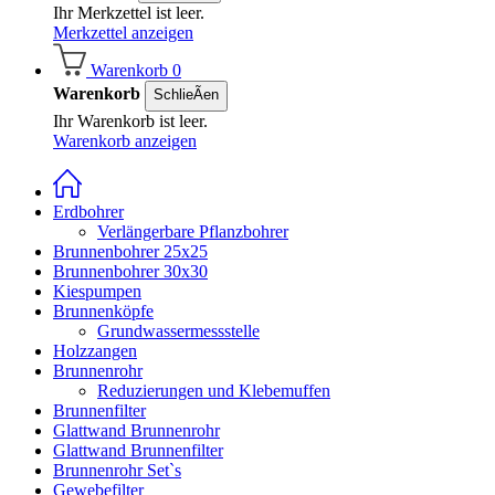
Ihr Merkzettel ist leer.
Merkzettel anzeigen
Warenkorb
0
Warenkorb
SchlieÃen
Ihr Warenkorb ist leer.
Warenkorb anzeigen
Erdbohrer
Verlängerbare Pflanzbohrer
Brunnenbohrer 25x25
Brunnenbohrer 30x30
Kiespumpen
Brunnenköpfe
Grundwassermessstelle
Holzzangen
Brunnenrohr
Reduzierungen und Klebemuffen
Brunnenfilter
Glattwand Brunnenrohr
Glattwand Brunnenfilter
Brunnenrohr Set`s
Gewebefilter