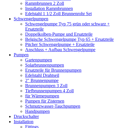
Rammbrunnen 2 Zoll
Installation Rammbrunnen
Edelstahl 1 1/2 Zoll Brunnenrohr Set
Schwengelpumpen
Schwengelpumpe Typ 75 grün oder schwarz +
Ersatzteile
Doppelkolben-Pumpe und Ersatzteile
Belgische Schwengelpumpe Typ 65 + Ersatzteile
Pitcher Schwengelpumpe + Ersatzteile
Anschluss + Aufbau Schwengelpumpe
Pumpen
Gartenpumpen
Solarbrunnenpumpen
Ersatzteile für Brunnenpumpen
Edelstahl Drahtseil
2" Brunnenpumpe
Brunnenpumpen 3 Zoll
Tiefbrunnenpumpen 4 Zoll
für Wärmepumpen
Pumpen für Zisternen
Schmutzwasser-Tauchpumpen
Handpumpen
Druckschalter
Installation
Fittings