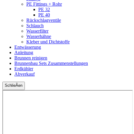
PE Fittings + Rohr
PE 32
PE 40
Rückschlagventile
Schlauch
Wasserfilter
Wasserhähne
Kleber und Dichtstoffe
Entwässerung
Anleitung
Brunnen reinigen
Brunnenbau Sets Zusammenstellungen
Erdkühler
Abverkauf
SchlieÃen