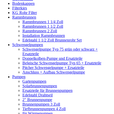
Bodenkappen
Filterkies
KG Rohr Filter
Rammbrunnen
Rammbrunnen 1 1/4 Zoll
Rammbrunnen 1 1/2 Zoll
Rammbrunnen 2 Zoll
Installation Rammbrunnen
Edelstahl 1 1/2 Zoll Brunnenrohr Set
Schwengelpumpen
Schwengelpumpe Typ 75 grün oder schwarz +
Ersatzteile
Doppelkolben-Pumpe und Ersatzteile
Belgische Schwengelpumpe Typ 65 + Ersatzteile
Pitcher Schwengelpumpe + Ersatzteile
Anschluss + Aufbau Schwengelpumpe
Pumpen
Gartenpumpen
Solarbrunnenpumpen
Ersatzteile für Brunnenpumpen
Edelstahl Drahtseil
2" Brunnenpumpe
Brunnenpumpen 3 Zoll
Tiefbrunnenpumpen 4 Zoll
für Wärmepumpen