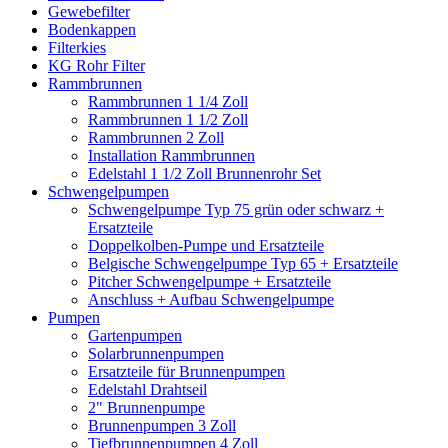
Gewebefilter
Bodenkappen
Filterkies
KG Rohr Filter
Rammbrunnen
Rammbrunnen 1 1/4 Zoll
Rammbrunnen 1 1/2 Zoll
Rammbrunnen 2 Zoll
Installation Rammbrunnen
Edelstahl 1 1/2 Zoll Brunnenrohr Set
Schwengelpumpen
Schwengelpumpe Typ 75 grün oder schwarz +
Ersatzteile
Doppelkolben-Pumpe und Ersatzteile
Belgische Schwengelpumpe Typ 65 + Ersatzteile
Pitcher Schwengelpumpe + Ersatzteile
Anschluss + Aufbau Schwengelpumpe
Pumpen
Gartenpumpen
Solarbrunnenpumpen
Ersatzteile für Brunnenpumpen
Edelstahl Drahtseil
2" Brunnenpumpe
Brunnenpumpen 3 Zoll
Tiefbrunnenpumpen 4 Zoll