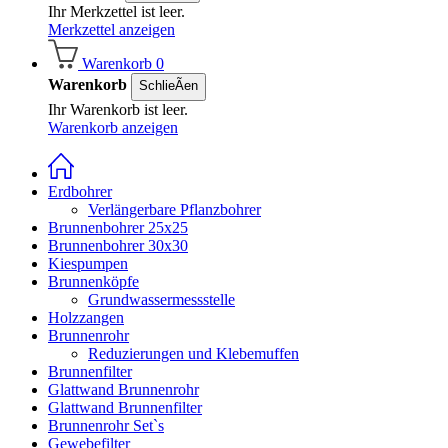
Ihr Merkzettel ist leer.
Merkzettel anzeigen
Warenkorb
0
Warenkorb
SchlieÃen
Ihr Warenkorb ist leer.
Warenkorb anzeigen
Erdbohrer
Verlängerbare Pflanzbohrer
Brunnenbohrer 25x25
Brunnenbohrer 30x30
Kiespumpen
Brunnenköpfe
Grundwassermessstelle
Holzzangen
Brunnenrohr
Reduzierungen und Klebemuffen
Brunnenfilter
Glattwand Brunnenrohr
Glattwand Brunnenfilter
Brunnenrohr Set`s
Gewebefilter