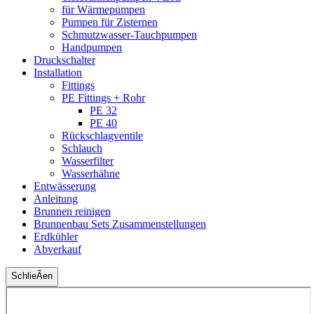
für Wärmepumpen
Pumpen für Zisternen
Schmutzwasser-Tauchpumpen
Handpumpen
Druckschalter
Installation
Fittings
PE Fittings + Rohr
PE 32
PE 40
Rückschlagventile
Schlauch
Wasserfilter
Wasserhähne
Entwässerung
Anleitung
Brunnen reinigen
Brunnenbau Sets Zusammenstellungen
Erdkühler
Abverkauf
SchlieÃen