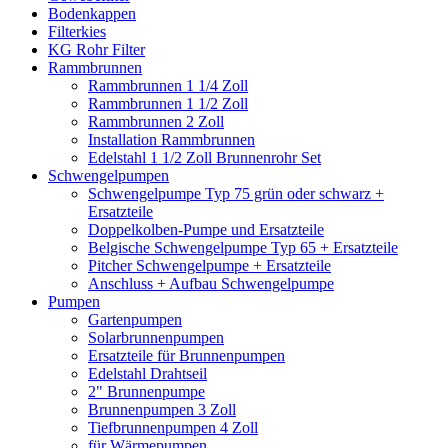
Bodenkappen
Filterkies
KG Rohr Filter
Rammbrunnen
Rammbrunnen 1 1/4 Zoll
Rammbrunnen 1 1/2 Zoll
Rammbrunnen 2 Zoll
Installation Rammbrunnen
Edelstahl 1 1/2 Zoll Brunnenrohr Set
Schwengelpumpen
Schwengelpumpe Typ 75 grün oder schwarz +
Ersatzteile
Doppelkolben-Pumpe und Ersatzteile
Belgische Schwengelpumpe Typ 65 + Ersatzteile
Pitcher Schwengelpumpe + Ersatzteile
Anschluss + Aufbau Schwengelpumpe
Pumpen
Gartenpumpen
Solarbrunnenpumpen
Ersatzteile für Brunnenpumpen
Edelstahl Drahtseil
2" Brunnenpumpe
Brunnenpumpen 3 Zoll
Tiefbrunnenpumpen 4 Zoll
für Wärmepumpen