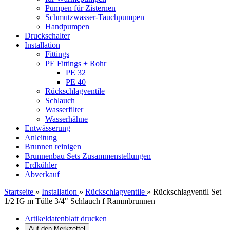
Pumpen für Zisternen
Schmutzwasser-Tauchpumpen
Handpumpen
Druckschalter
Installation
Fittings
PE Fittings + Rohr
PE 32
PE 40
Rückschlagventile
Schlauch
Wasserfilter
Wasserhähne
Entwässerung
Anleitung
Brunnen reinigen
Brunnenbau Sets Zusammenstellungen
Erdkühler
Abverkauf
Startseite
»
Installation
»
Rückschlagventile
»
Rückschlagventil Set
1/2 IG m Tülle 3/4" Schlauch f Rammbrunnen
Artikeldatenblatt drucken